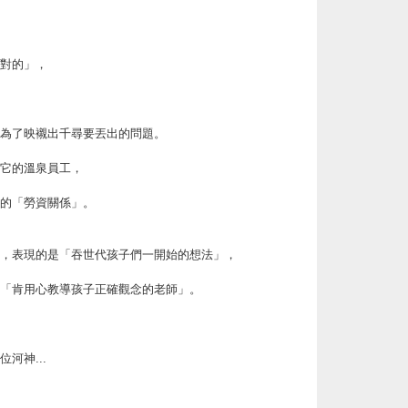
對的」，
為了映襯出千尋要丟出的問題。
它的溫泉員工，
的「勞資關係」。
，表現的是「吞世代孩子們一開始的想法」，
「肯用心教導孩子正確觀念的老師」。
河神...