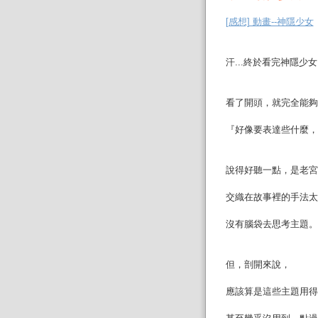
[感想] 動畫--神隱少女
汗...終於看完神隱少
看了開頭，就完全能夠
『好像要表達些什麼，
說得好聽一點，是老宮
交織在故事裡的手法太
沒有腦袋去思考主題。
但，剖開來說，
應該算是這些主題用得