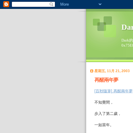
Da
Dark
0x75E
星期五, 11月 21, 2003
再醒兩年夢
[百秒隨筆] 再醒兩年夢
不知覺間，
步入了第二歲，
一如當年。