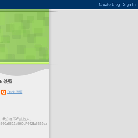
k‧淡藍
Dark‧淡藍
，我亦從不私訊他人。
560a8822a99CdF642fa8B62ea