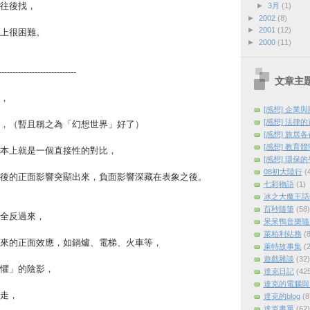
往後找，
►
3月
(1)
►
2002
(8)
►
2001
(12)
上很困難。
►
2000
(11)
----------------------------
文章主
，
[感想] 企業
[感想] 法律
，（暫且稱之為「幻想世界」好了）
[感想] 旅居
[感想] 教育
本上就是一個直接性的對比，
[感想] 環保
08初大陸行
(
後的正面影響突顯出來，負面影響深藏在表象之後。
七彩物語
(1)
冰之大魔王語
百秒隨筆
(58)
全反過來，
呆呆鴨音樂隨
萊柏利站務
(8
來的正面效應，如鍋爐、電梯、火車等，
萊特故事集
(2
遊戲雜談
(32)
懼」的陰影，
達克日記
(42
達克的電腦與
走，
達克的blog
(8
達克書單
(62)