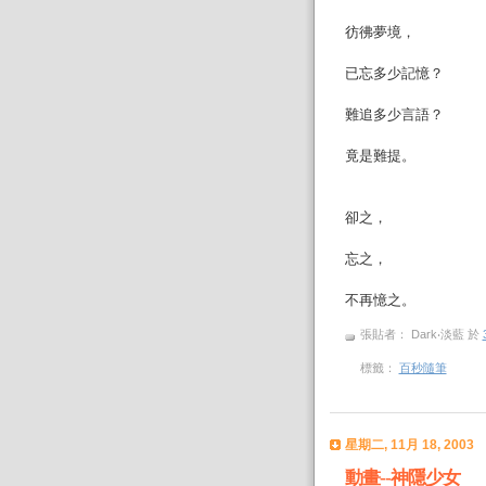
彷彿夢境，
已忘多少記憶？
難追多少言語？
竟是難提。
卻之，
忘之，
不再憶之。
張貼者： Dark‧淡藍
於
標籤：
百秒隨筆
星期二, 11月 18, 2003
動畫--神隱少女