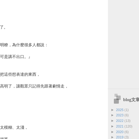
女了。
明瞭，為什麼很多人都說：
可是講不出口。』
把這些想表達的東西，
高明了，讓觀眾只記得先跟著劇情走，
blog
►
2025
(1)
►
2023
(6)
►
2022
(13)
►
2021
(120)
太模糊、太淺，
►
2020
(6)
►
2019
(3)