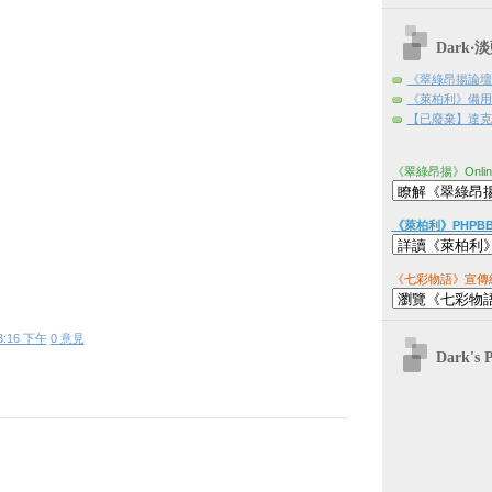
Dark
《翠綠昂揚論壇
《萊柏利》備用
【已廢棄】達克日
《翠綠昂揚》Onli
《萊柏利》PHPB
《七彩物語》宣傳
3:16 下午
0 意見
Dark's 