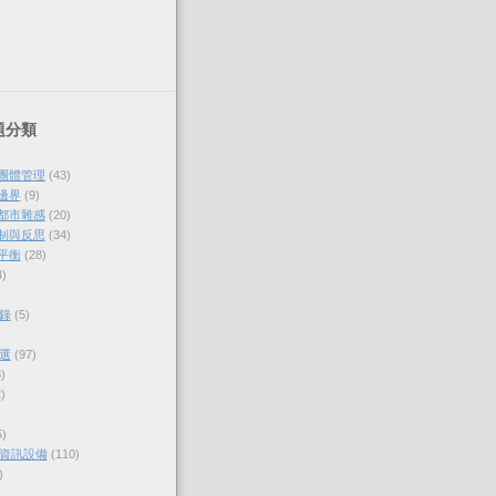
題分類
與團體管理
(43)
的邊界
(9)
各都市雜感
(20)
體制與反思
(34)
的平衡
(28)
4)
錄
(5)
選
(97)
)
)
5)
資訊設備
(110)
)