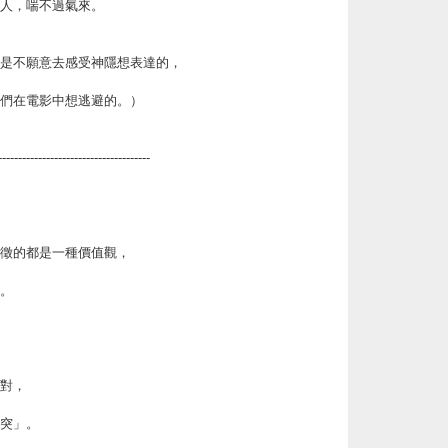
人，喘不過氣來。
是不願意去感受神隱想表達的，
們在電影中想逃避的。）
--------------------------------------
徵的都是一種價值觀，
。
對，
突」。