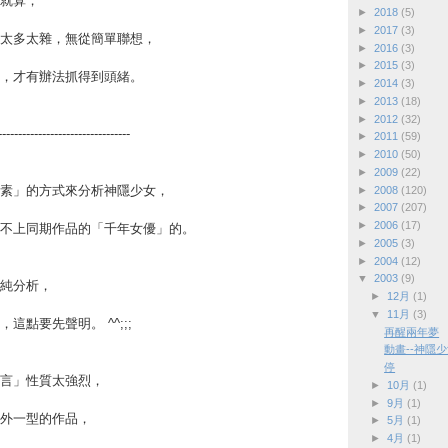
就算，
►
2018
(5)
►
2017
(3)
太多太雜，無從簡單聯想，
►
2016
(3)
►
2015
(3)
，才有辦法抓得到頭緒。
►
2014
(3)
►
2013
(18)
►
2012
(32)
---------------------------------
►
2011
(59)
►
2010
(50)
►
2009
(22)
素」的方式來分析神隱少女，
►
2008
(120)
►
2007
(207)
►
2006
(17)
不上同期作品的「千年女優」的。
►
2005
(3)
►
2004
(12)
▼
2003
(9)
純分析，
►
12月
(1)
▼
11月
(3)
這點要先聲明。 ^^;;;
再醒兩年夢
動畫--神隱
停
言」性質太強烈，
►
10月
(1)
►
9月
(1)
外一型的作品，
►
5月
(1)
►
4月
(1)