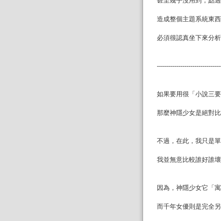
甚至幾乎沒用到，點過
造成整個主題系統東西
必須很認真坐下來分析
--------------------------------
如果要用很「小說三要
那麼神隱少女是絕對比
不過，在此，我只是單
我並無意比較誰好誰壞，
因為，神隱少女它「寓
而千年女優則是完全另