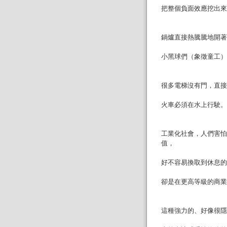
把整個負面效應挖出來
鍋爐直接熱騰騰地開著
小黑球們（象徵童工）
很多電梯沒有門，直接
火車必須在水上行駛。
工業化社會，人們害怕
值，
好不容易換取到休息的
卻是在更高等級的商業
這種強力的、好像很隱