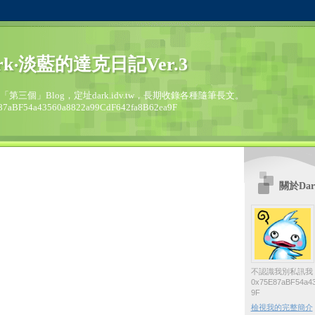
rk‧淡藍的達克日記Ver.3
的「第三個」Blog，定址dark.idv.tw，長期收錄各種隨筆長文。
87aBF54a43560a8822a99CdF642fa8B62ea9F
關於Dar
不認識我別私訊我
0x75E87aBF54a43
9F
檢視我的完整簡介