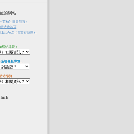
‧淡藍的網站
--萊柏利圖書館市》
網站總首頁
記Ver.2（舊文存放區）
ne網站導覽：
B論壇各版導覽：
網站導覽：
Plurk