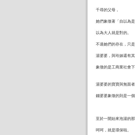
千尋的父母，
她們象徵著「自以為是
以為大人就是對的。
不過她們的存在，只是
湯婆婆，與玲姊還有其
象徵的是工商業社會下
湯婆婆的寶寶與無面者
錢婆婆象徵的則是一個
至於一開始來泡湯的那位
呵呵，就是環保啦。