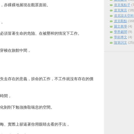
，赤裸裸地展現在觀眾面前。
達克鬼點子
(7
達克寓言
(18)
達克談太空科
達克觀點
(16
，
圖文教學
(4)
學界覷聞
(9)
必須冒著生命的危險、在被壓榨的情況下工作。
學術專文
(4)
隨筆詞文
(25)
穿梭在旅館中間，
失去存在的意義，拚命的工作，不工作就沒有存在的價
時間，
化剝削下勉強換取喘息的空間。
晦、實際上卻逼著你用眼睛去看的手法，