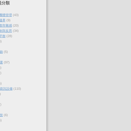
題分類
與團體管理
(43)
的邊界
(9)
各都市雜感
(20)
體制與反思
(34)
的平衡
(28)
4)
錄
(5)
選
(97)
)
)
5)
資訊設備
(110)
)
)
技
(6)
6)