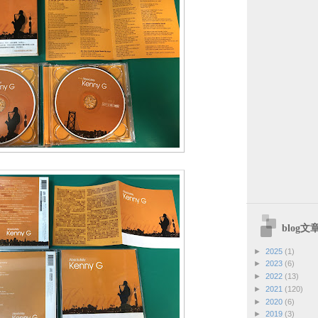
blog
►
2025
(1)
►
2023
(6)
►
2022
(13)
►
2021
(120)
►
2020
(6)
►
2019
(3)