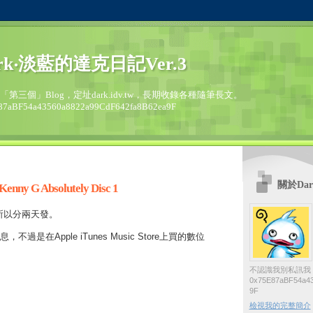
rk‧淡藍的達克日記Ver.3
的「第三個」Blog，定址dark.idv.tw，長期收錄各種隨筆長文。
87aBF54a43560a8822a99CdF642fa8B62ea9F
關於Dar
G Absolutely Disc 1
所以分兩天發。
過是在Apple iTunes Music Store上買的數位
不認識我別私訊我
0x75E87aBF54a43
9F
檢視我的完整簡介