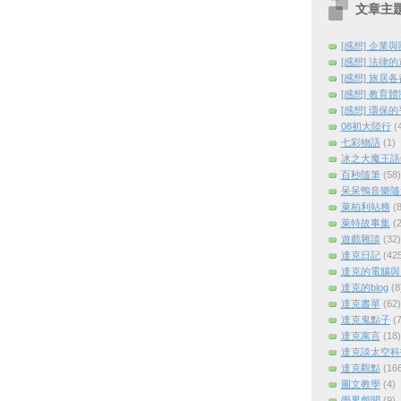
文章主
[感想] 企業
[感想] 法律
[感想] 旅居
[感想] 教育
[感想] 環保
08初大陸行
(
七彩物語
(1)
冰之大魔王語
百秒隨筆
(58)
呆呆鴨音樂隨
萊柏利站務
(8
萊特故事集
(2
遊戲雜談
(32)
達克日記
(42
達克的電腦與
達克的blog
(8
達克書單
(62)
達克鬼點子
(7
達克寓言
(18)
達克談太空科
達克觀點
(16
圖文教學
(4)
學界覷聞
(9)