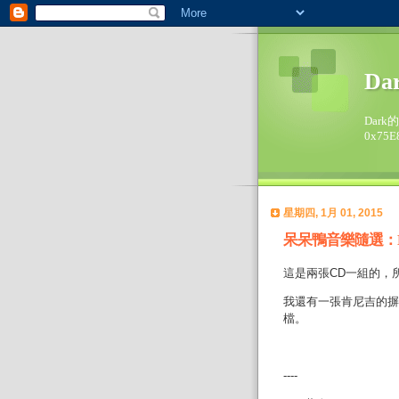
Da
Dark
0x75E
星期四, 1月 01, 2015
呆呆鴨音樂隨選：Kenny 
這是兩張CD一組的，
我還有一張肯尼吉的摒息，不
檔。
----