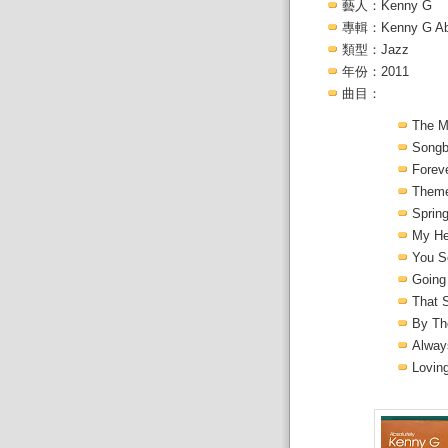
藝人：Kenny G
專輯：Kenny G Abso
類型：Jazz
年份：2011
曲目：
The M
Songb
Foreve
Theme
Sprin
My He
You S
Going
That 
By Th
Alway
Lovin