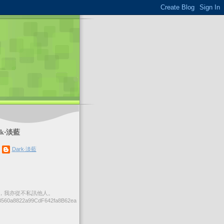
k‧淡藍
Dark‧淡藍
，我亦從不私訊他人。
560a8822a99CdF642fa8B62ea