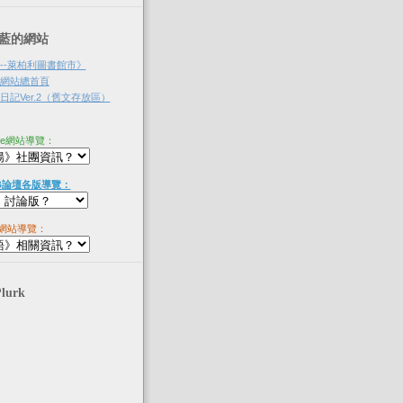
‧淡藍的網站
--萊柏利圖書館市》
網站總首頁
記Ver.2（舊文存放區）
ne網站導覽：
B論壇各版導覽：
網站導覽：
Plurk