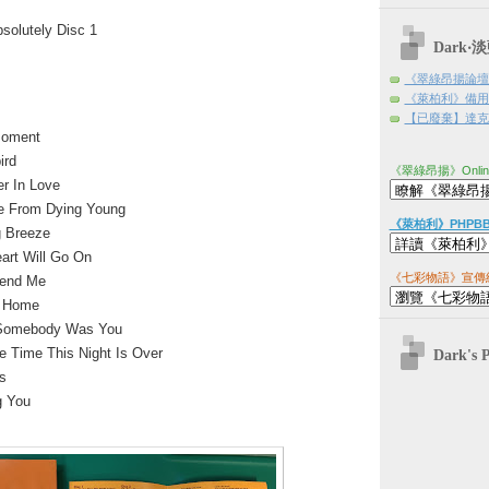
lutely Disc 1
Dark
《翠綠昂揚論壇
《萊柏利》備用
【已廢棄】達克日
oment
ird
《翠綠昂揚》Onli
r In Love
 From Dying Young
《萊柏利》PHPB
g Breeze
art Will Go On
《七彩物語》宣傳
end Me
 Home
Somebody Was You
e Time This Night Is Over
Dark's 
s
g You