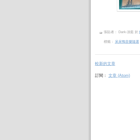
張貼者： Dark‧淡藍
於
標籤：
呆呆鴨音樂隨選
較新的文章
訂閱：
文章 (Atom)