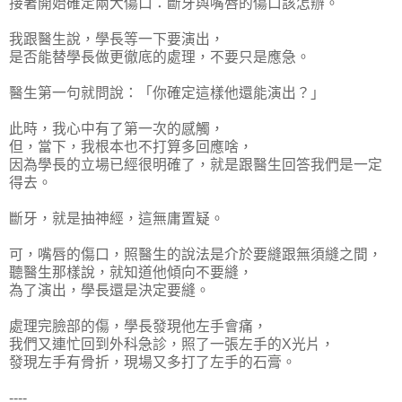
接著開始確定兩大傷口：斷牙與嘴唇的傷口該怎辦。
我跟醫生說，學長等一下要演出，
是否能替學長做更徹底的處理，不要只是應急。
醫生第一句就問說：「你確定這樣他還能演出？」
此時，我心中有了第一次的感觸，
但，當下，我根本也不打算多回應啥，
因為學長的立場已經很明確了，就是跟醫生回答我們是一定
得去。
斷牙，就是抽神經，這無庸置疑。
可，嘴唇的傷口，照醫生的說法是介於要縫跟無須縫之間，
聽醫生那樣說，就知道他傾向不要縫，
為了演出，學長還是決定要縫。
處理完臉部的傷，學長發現他左手會痛，
我們又連忙回到外科急診，照了一張左手的X光片，
發現左手有骨折，現場又多打了左手的石膏。
----