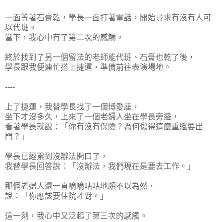
一面等著石膏乾，學長一面打著電話，開始尋求有沒有人可
以代班。
當下，我心中有了第二次的感觸。
終於找到了另一個留法的老師能代班、石膏也乾了後，
學長跟我便連忙搭上捷運，準備前往表演場地。
----
上了捷運，我替學長找了一個博愛座，
坐下才沒多久，上來了一個老婦人坐在學長旁邊，
看著學長就說：「你有沒有保險？為何傷得這麼重還要出
門？」
學長已經累到沒辦法開口了，
我替學長回答說：「沒辦法，我們現在是要去工作。」
那個老婦人還一直嘀嘀咕咕地頗不以為然，
說：「你應該要住院才對。」
這一刻，我心中又泛起了第三次的感觸。