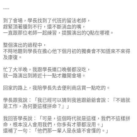
----
到了會場，學長找到了代班的留法老師，
趕緊頂著腫到不行，還不斷淌血的嘴，
一直跟那位老師一起練習，提醒演出的Q點在哪裡。
整個演出的過程中，
不時地聽到學長在擔心他下個月初的獨奏會不知道來不來得
及康復。
忙了大半晚，我跟學長連口晚餐都沒吃，
就一路演出到將近十一點才離開會場。
回家的路上，我陪學長先去便利商店買一點吃的。
學長跟我說：「我已經可以猜到我爸跟爺爺會說：『不過就
是工作，為何要這樣拼命？』」
我回答學長說：「可是，這個時代就是這樣，我們不這樣拼
命，根本沒人會用我們，你多有才華都沒用。」
還補了一句：「他們那一輩人是永遠不會懂的。」