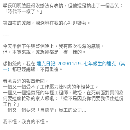
學長明明臉腫得沒辦法有表情，但他還是擠出了一個苦笑：
「時代不一樣了。」
第四次的感觸，深深地在我的心裡迴響著。
----
今天半個下午與整個晚上，我有四次很深的感觸，
但，本質來說，感想卻都是一模一樣的。
想抱怨的，我在
[達克日記] 2009/11/19--七年級生的達克（其
一）
都已經講過，不再重複。
看著最近的報章新聞，
一個又一個受不了工作壓力連N跳的年輕勞工，
一個又一個過勞死的年輕工程師、教授，在死前面對質問為
何要這麼忙碌的家人怒吼：「還不是因為你們要我保住這份
工作？」
一個又一個要求「自燃型」員工的公司…
我不懂，我真的不懂。