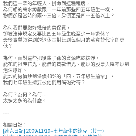
我們這一輩的年輕人，拼命到這種程度，
為何領的薪水總數跟二十年前那些四五年級生一樣，
物價卻是當時的兩～三倍，房價更是四～五倍以上？
為何我們要繳好幾倍的勞保費，
卻被法律規定又要比四五年級生晚至少十年退休？
最後實質領得到的退休金對比到每個月的薪資替代率卻更
低？
為何，面對這些把後輩子孫的資源吃乾抹淨，
能花的祖產花光、能借的貸款借光、能炒的股票與匯率炒到
泡沫爆炸、
能炒的房價炒到溢價48%的「四、五年級生前輩」，
我們七年級生還要被他們用嘴砲對待？
為何？為何？為何…
太多太多的為什麽。
----
相關日記：
[達克日記] 2009/11/19--七年級生的達克（其一）