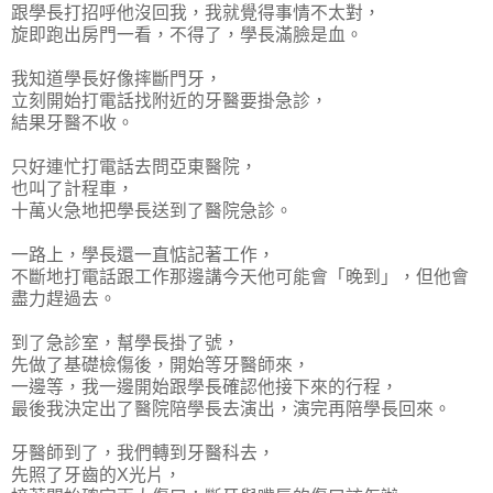
跟學長打招呼他沒回我，我就覺得事情不太對，
旋即跑出房門一看，不得了，學長滿臉是血。
我知道學長好像摔斷門牙，
立刻開始打電話找附近的牙醫要掛急診，
結果牙醫不收。
只好連忙打電話去問亞東醫院，
也叫了計程車，
十萬火急地把學長送到了醫院急診。
一路上，學長還一直惦記著工作，
不斷地打電話跟工作那邊講今天他可能會「晚到」，但他會
盡力趕過去。
到了急診室，幫學長掛了號，
先做了基礎檢傷後，開始等牙醫師來，
一邊等，我一邊開始跟學長確認他接下來的行程，
最後我決定出了醫院陪學長去演出，演完再陪學長回來。
牙醫師到了，我們轉到牙醫科去，
先照了牙齒的X光片，