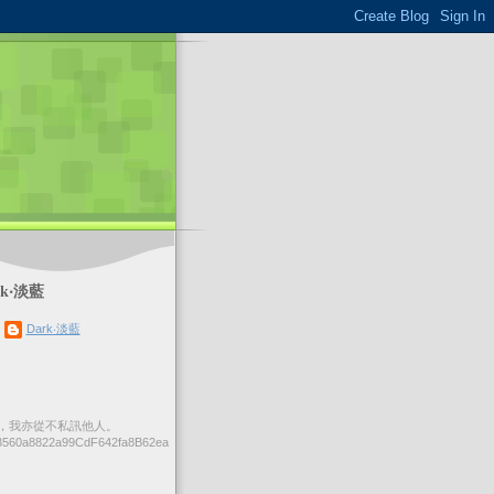
k‧淡藍
Dark‧淡藍
，我亦從不私訊他人。
560a8822a99CdF642fa8B62ea