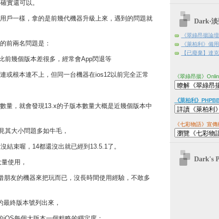
1，確實還可以。
用戶一樣，拿的是前幾代機器升級上來，遇到的問題就
Dark
《翠綠昂揚論壇
的前兩名問題是：
《萊柏利》備用
【已廢棄】達克日
度比前幾個版本差很多，經常會App閃退等
連或根本連不上，但同一台機器在ios12以前完全正常
《翠綠昂揚》Onli
《萊柏利》PHPB
數量，就會發現13.x的子版本數量大概是近幾個版本中
《七彩物語》宣傳
，可見其大小問題多如牛毛，
沒結束喔，14都還沒出就已經到13.5.1了。
Dark's 
大量使用，
有借朋友的機器來把玩而已，沒長時間使用經驗，不敢多
的最終版本號列出來，
e的iOS每個大版本一個粗略的穩定度：