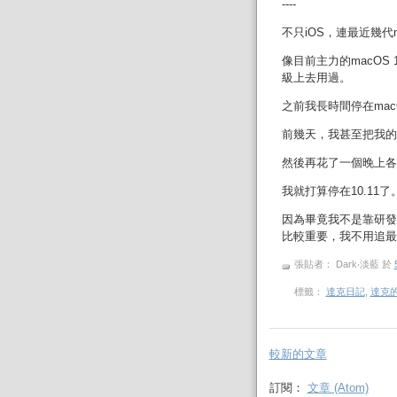
----
不只iOS，連最近幾代
像目前主力的macOS 
級上去用過。
之前我長時間停在macOS 
前幾天，我甚至把我的MacB
然後再花了一個晚上各種卡關
我就打算停在10.11了
因為畢竟我不是靠研發i
比較重要，我不用追最
張貼者： Dark‧淡藍
於
標籤：
達克日記
,
達克
較新的文章
訂閱：
文章 (Atom)