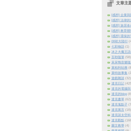
文章主
[感想] 企業
[感想] 法律
[感想] 旅居
[感想] 教育
[感想] 環保
08初大陸行
(
七彩物語
(1)
冰之大魔王語
百秒隨筆
(58)
呆呆鴨音樂隨
萊柏利站務
(8
萊特故事集
(2
遊戲雜談
(32)
達克日記
(42
達克的電腦與
達克的blog
(8
達克書單
(62)
達克鬼點子
(7
達克寓言
(18)
達克談太空科
達克觀點
(16
圖文教學
(4)
學界覷聞
(9)