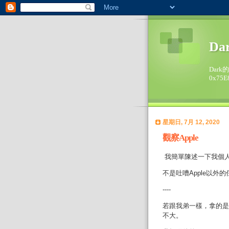
Da
Dark
0x75E
星期日, 7月 12, 2020
觀察Apple
我簡單陳述一下我個
不是吐嘈Apple以外
----
若跟我弟一樣，拿的是i
不大。