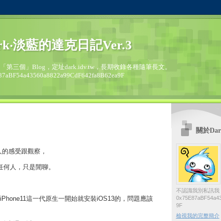
rk‧淡藍的達克日記Ver.3
的「第三個」Blog，定址dark.idv.tw，長期收錄各種隨筆長文。
87aBF54a43560a8822a99CdF642fa8B62ea9F
關於Dar
人的感受跟觀察，
的任何人，只是閒聊。
不認識我別私訊我
0x75E87aBF54a43
Phone11這一代原生一開始就安裝iOS13的，問題應該
9F
檢視我的完整簡介