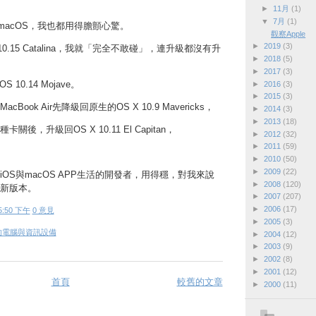
►
11月
(1)
▼
7月
(1)
macOS，我也都用得膽顫心驚。
觀察Apple
►
2019
(3)
10.15 Catalina，我就「完全不敢碰」，連升級都沒有升
►
2018
(5)
►
2017
(3)
10.14 Mojave。
►
2016
(3)
►
2015
(3)
ook Air先降級回原生的OS X 10.9 Mavericks，
►
2014
(3)
►
2013
(18)
後，升級回OS X 10.11 El Capitan，
►
2012
(32)
►
2011
(59)
。
►
2010
(50)
►
2009
(22)
OS與macOS APP生活的開發者，用得穩，對我來說
►
2008
(120)
新版本。
►
2007
(207)
►
2006
(17)
5:50 下午
0 意見
►
2005
(3)
的電腦與資訊設備
►
2004
(12)
►
2003
(9)
►
2002
(8)
►
2001
(12)
首頁
較舊的文章
►
2000
(11)