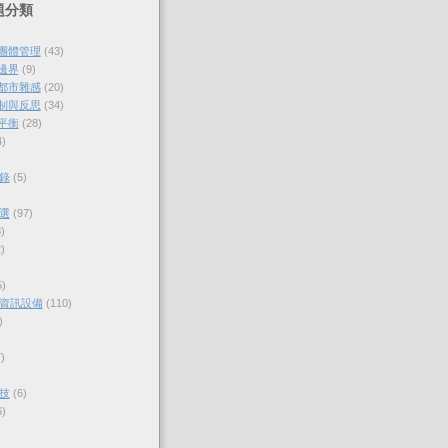
題分類
與團體管理
(43)
的邊界
(9)
各都市雜感
(20)
體制與反思
(34)
的平衡
(28)
4)
錄
(5)
選
(97)
)
)
5)
資訊設備
(110)
)
)
技
(6)
6)