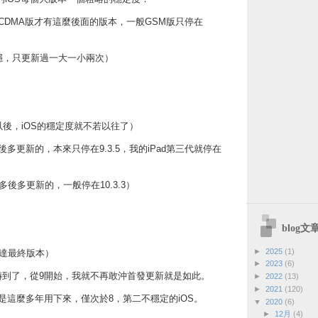
為了CDMA版才有這麼後面的版本，一般GSM版只停在
5很穩，只更新過一大一小兩次）
8以後，iOS的穩定度就不若以往了）
多後多更新的，本來只停在9.3.5，我的iPad第三代就停在
年多後多更新的，一般停在10.3.3）
blog
►
2025
(1)
未到達最終版本）
►
2023
(6)
我嚇到了，從9開始，我就不再敢沖首發更新就是如此。
►
2022
(13)
►
2021
(120)
3是這麼多年用下來，僅次於8，第二不穩定的iOS。
▼
2020
(6)
►
12月
(4)