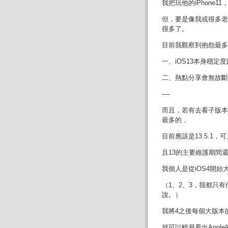
我把玩他的iPhone1
但，要是像我或很多老
很多了。
目前我觀察到抱怨最多
一、iOS13本身穩定
二、熱點分享會無故斷
----
而且，若有去看子版本
最多的，
目前應該是13.5.1
且13的主要維護期間還
我個人是從iOS4開始
（1、2、3，我都只
說。）
我將4之後每個大版本
就可以輕易看出Appl