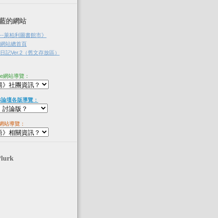
‧淡藍的網站
--萊柏利圖書館市》
網站總首頁
記Ver.2（舊文存放區）
ne網站導覽：
B論壇各版導覽：
網站導覽：
Plurk