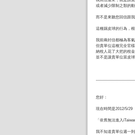
或者減少限制之類的動
而不是來聽您回信跟我
這種踢皮球的行為，根
我前兩封信都極為客氣
但貴單位這種完全官樣
納稅人花了大把的稅金
並不是讓貴單位當皮球
--------------------------------
您好：
現在時間是2012/5
「依舊無法進入iTai
我不知道貴單位週一到