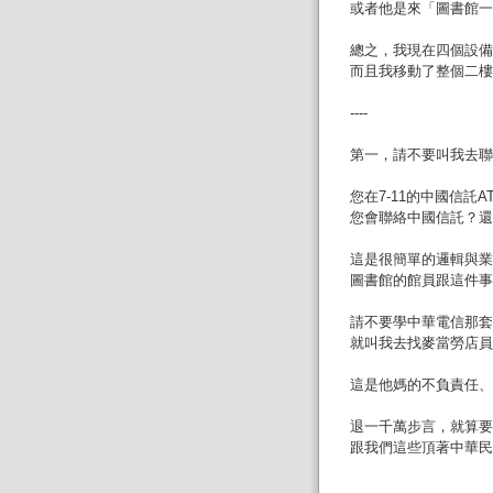
或者他是來「圖書館一
總之，我現在四個設備
而且我移動了整個二樓
----
第一，請不要叫我去聯
您在7-11的中國信託
您會聯絡中國信託？還
這是很簡單的邏輯與業
圖書館的館員跟這件事
請不要學中華電信那套
就叫我去找麥當勞店員
這是他媽的不負責任、
退一千萬步言，就算要
跟我們這些頂著中華民