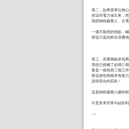
第二，如果貴單位無心
把這些電力省出來，把
我想納稅義務人、台電
一個不能用的熱點，喊
那也只是純粹在浪費地
第三，若要聯絡承包商
我也已經喊了起碼三個
要是一個包商三個工作
那這個包商根本有能力
請依照合約罰款！
這是納稅義務人繳的稅
不是拿來官商勾結的利
----