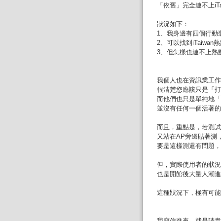
「依舊」完全連不上iTa
狀況如下：
1、我身邊有四個行動裝置
2、可以找到iTaiwa
3、但怎樣也連不上熱
我個人也在資訊業工作
很清楚您應該只是「打
而他們也只是單純地「
並沒有任何一個活著的
而且，重點是，若測試
又站在AP旁邊貼著測
要是這樣測還有問題，
但，實際使用者的狀況
也是開館後大量人潮進
這種狀況下，極有可能
我寫信進來，就是請貴