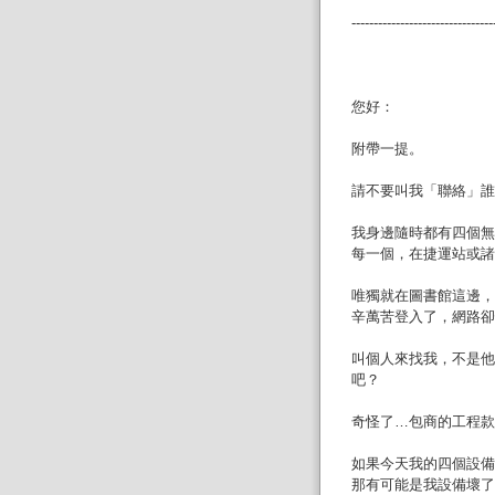
--------------------------------
您好：
附帶一提。
請不要叫我「聯絡」誰
我身邊隨時都有四個無
每一個，在捷運站或諸多地
唯獨就在圖書館這邊，
辛萬苦登入了，網路卻
叫個人來找我，不是他
吧？
奇怪了…包商的工程款
如果今天我的四個設備
那有可能是我設備壞了