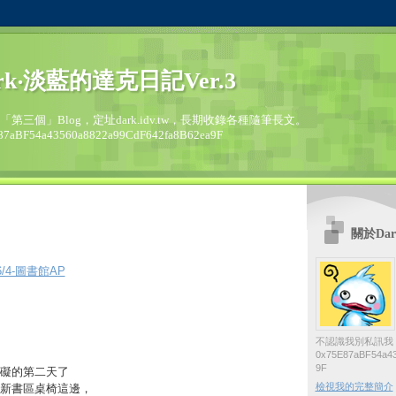
rk‧淡藍的達克日記Ver.3
的「第三個」Blog，定址dark.idv.tw，長期收錄各種隨筆長文。
87aBF54a43560a8822a99CdF642fa8B62ea9F
關於Dar
-6/4-圖書館AP
不認識我別私訊我
0x75E87aBF54a43
9F
礙的第二天了
檢視我的完整簡介
新書區桌椅這邊，