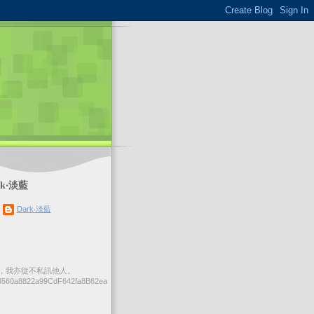
k‧淡藍
Dark‧淡藍
，我亦從不私訊他人。
560a8822a99CdF642fa8B62ea