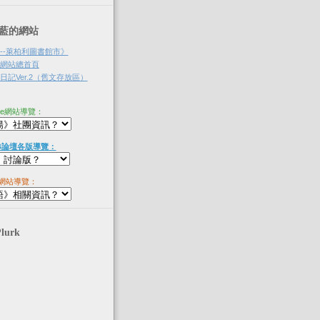
‧淡藍的網站
--萊柏利圖書館市》
網站總首頁
記Ver.2（舊文存放區）
ne網站導覽：
B論壇各版導覽：
網站導覽：
Plurk