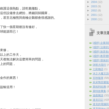
►
2004
(12)
►
2003
(9)
維護這個熱點，請乾脆撤點，
►
2002
(8)
這些設備拿去網拍，將錢回歸國庫，
►
2001
(12)
，甚至北極熊與南極企鵝都會很感謝的。
►
2000
(11)
了快一個星期都沒有修好，
球能源而已！
文章主
[感想] 企業
[感想] 法律
來修，
[感想] 旅居
以上的工作天，
[感想] 教育
天都無法解決這麼簡單的問題，
[感想] 環保
上的問題，
08初大陸行
(
七彩物語
(1)
冰之大魔王語
金作的東西！
百秒隨筆
(58)
呆呆鴨音樂隨
萊柏利站務
(8
益輸送用！
萊特故事集
(2
遊戲雜談
(32)
達克日記
(42
達克的電腦與
達克的blog
(8