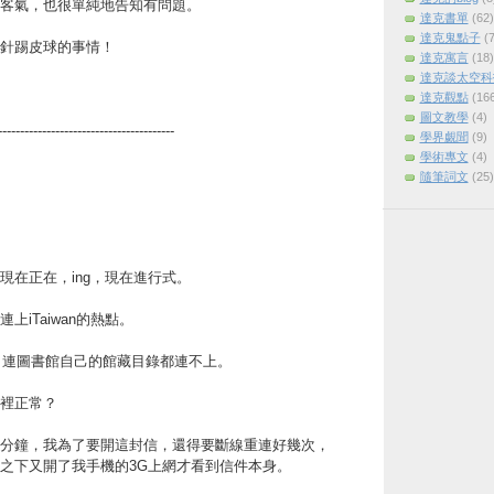
客氣，也很單純地告知有問題。
達克書單
(62)
達克鬼點子
(7
針踢皮球的事情！
達克寓言
(18)
達克談太空科
達克觀點
(16
圖文教學
(4)
----------------------------------------
學界覷聞
(9)
學術專文
(4)
隨筆詞文
(25)
現在正在，ing，現在進行式。
上iTaiwan的熱點。
了，連圖書館自己的館藏目錄都連不上。
裡正常？
分鐘，我為了要開這封信，還得要斷線重連好幾次，
之下又開了我手機的3G上網才看到信件本身。