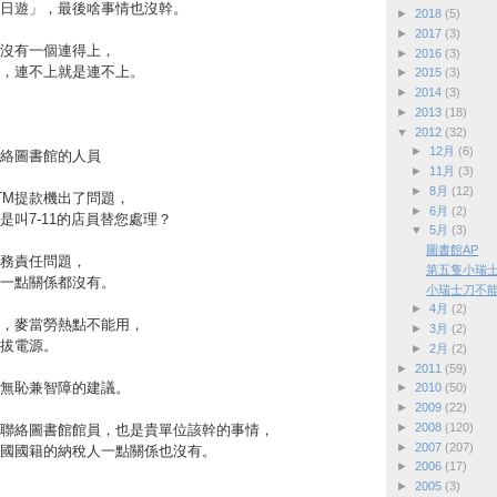
日遊」，最後啥事情也沒幹。
►
2018
(5)
►
2017
(3)
沒有一個連得上，
►
2016
(3)
，連不上就是連不上。
►
2015
(3)
►
2014
(3)
►
2013
(18)
▼
2012
(32)
►
12月
(6)
絡圖書館的人員
►
11月
(3)
►
8月
(12)
ATM提款機出了問題，
►
6月
(2)
是叫7-11的店員替您處理？
▼
5月
(3)
圖書館AP
務責任問題，
第五隻小瑞
一點關係都沒有。
小瑞士刀不能
►
4月
(2)
，麥當勞熱點不能用，
►
3月
(2)
拔電源。
►
2月
(2)
►
2011
(59)
無恥兼智障的建議。
►
2010
(50)
►
2009
(22)
►
2008
(120)
聯絡圖書館館員，也是貴單位該幹的事情，
►
2007
(207)
國國籍的納稅人一點關係也沒有。
►
2006
(17)
►
2005
(3)