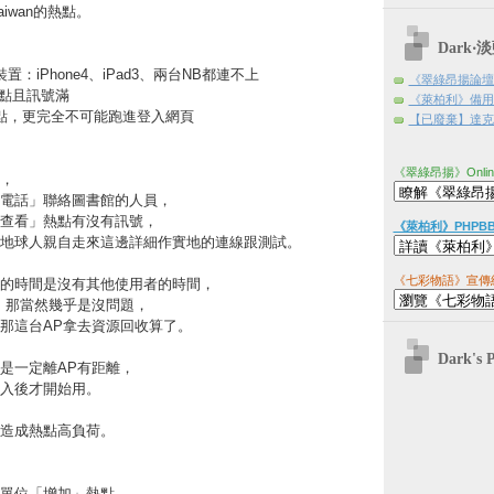
iwan的熱點。
Dark
：iPhone4、iPad3、兩台NB都連不上
《翠綠昂揚論壇
n熱點且訊號滿
《萊柏利》備用
點，更完全不可能跑進登入網頁
【已廢棄】達克日
《翠綠昂揚》Onli
，
電話」聯絡圖書館的人員，
查看」熱點有沒有訊號，
《萊柏利》PHPB
地球人親自走來這邊詳細作實地的連線跟測試。
《七彩物語》宣傳
的時間是沒有其他使用者的時間，
，那當然幾乎是沒問題，
那這台AP拿去資源回收算了。
Dark's 
是一定離AP有距離，
入後才開始用。
造成熱點高負荷。
單位「增加」熱點，