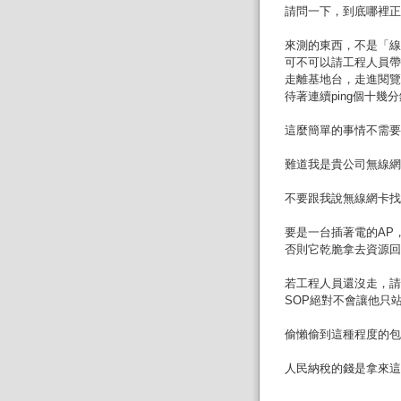
請問一下，到底哪裡正
來測的東西，不是「線
可不可以請工程人員帶
走離基地台，走進閱覽
待著連續ping個十幾
這麼簡單的事情不需要
難道我是貴公司無線網
不要跟我說無線網卡找
要是一台插著電的AP
否則它乾脆拿去資源回
若工程人員還沒走，請
SOP絕對不會讓他只
偷懶偷到這種程度的包
人民納稅的錢是拿來這