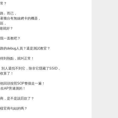
常？
路」而已，
著幾台有無線網卡的機器，
區，
分鐘就好？
我一直教吧？
路的debug人員？還是測試教官？
得到熱點，就叫正常！
，別人還找不到它，除非它隱藏了SSID，
收算了！
他回頭按照SOP整個走一遍！
站在AP旁邊測的！
商，是不是該罰款了？
樣官商勾結的嗎？