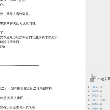
作。
說，某某人講沒問題。
本無助解決任何現狀問題。
了，
文章且無心解決問題的態度讓我非常火大，
建設這些東西，
踢的！
----------------------------------------
blog
►
2025
(1)
/29（二），我在圖書館北側二樓的閱覽區。
►
2023
(6)
►
2022
(13)
wan的熱點登入畫面。」
►
2021
(120)
►
2020
(6)
底有沒有派維修人員來看，
►
2019
(3)