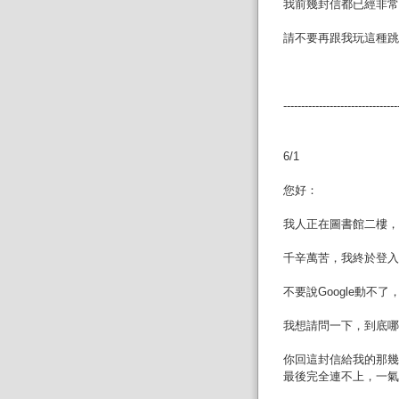
我前幾封信都已經非常
請不要再跟我玩這種跳
--------------------------------
6/1
您好：
我人正在圖書館二樓，
千辛萬苦，我終於登入連
不要說Google動不
我想請問一下，到底哪
你回這封信給我的那幾
最後完全連不上，一氣