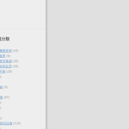
題分類
與團體管理
(43)
的邊界
(9)
各都市雜感
(20)
體制與反思
(34)
的平衡
(28)
4)
錄
(5)
選
(97)
)
)
5)
資訊設備
(110)
)