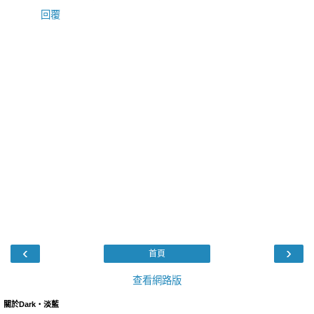
回覆
‹
›
首頁
查看網路版
關於Dark‧淡藍