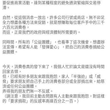
要促進商業活動，達到某種程度的避免通貨緊縮與交易停
滯。
自然，從這個消息一放出，許多公司行號或商店，無不卯足
全力想盡各種方法來促銷，就是想賺取每位客戶手中的三千
六百元消費卷，
而這，正是我們的政府與經濟體制所需要的。
同時間，所有的「公益團體」，也看準了這次機會，想盡辦
法宣傳，希望有人能「發揮愛心」，把自己的消費卷捐給公
益團體。
今天，消費卷真的發下來了，我個人忙於論文是還沒有時間
回家去領，
但，已經有好多朋友來跟我抱怨，家人「半強迫」或「威
脅」要求朋友把自己手上的消費卷部分或全部捐出來，給慈
濟或任何公益團體，
弄得我的朋友們無一不反感。
（請注意，我目前主動去問跟有人主動來跟我抱怨，對這樣
的「要求捐款」的反感率高達百分之一百。）