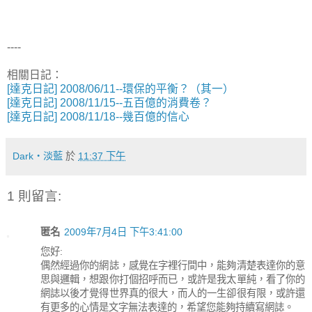
----
相關日記：
[達克日記] 2008/06/11--環保的平衡？（其一）
[達克日記] 2008/11/15--五百億的消費卷？
[達克日記] 2008/11/18--幾百億的信心
Dark‧淡藍
於
11:37 下午
1 則留言:
匿名
2009年7月4日 下午3:41:00
您好:
偶然經過你的網誌，感覺在字裡行間中，能夠清楚表達你的意
思與邏輯，想跟你打個招呼而已，或許是我太單純，看了你的
網誌以後才覺得世界真的很大，而人的一生卻很有限，或許還
有更多的心情是文字無法表達的，希望您能夠持續寫網誌。