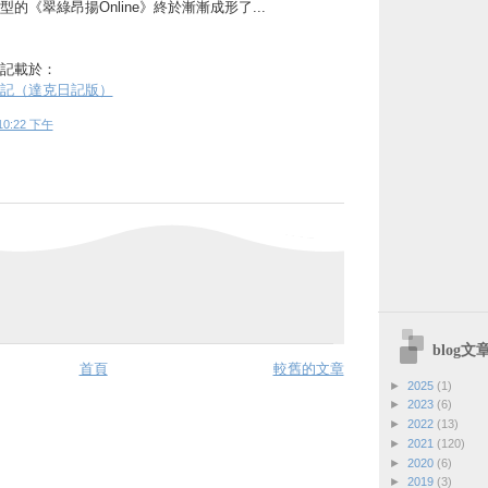
的《翠綠昂揚Online》終於漸漸成形了...
記載於：
記（達克日記版）
10:22 下午
blog
首頁
較舊的文章
►
2025
(1)
►
2023
(6)
►
2022
(13)
►
2021
(120)
►
2020
(6)
►
2019
(3)