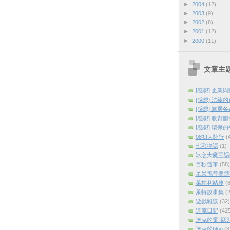
►
2004
(12)
►
2003
(9)
►
2002
(8)
►
2001
(12)
►
2000
(11)
文章主
[感想] 企業
[感想] 法律
[感想] 旅居
[感想] 教育
[感想] 環保
08初大陸行
(
七彩物語
(1)
冰之大魔王語
百秒隨筆
(58)
呆呆鴨音樂隨
萊柏利站務
(8
萊特故事集
(2
遊戲雜談
(32)
達克日記
(42
達克的電腦與
達克的blog
(8