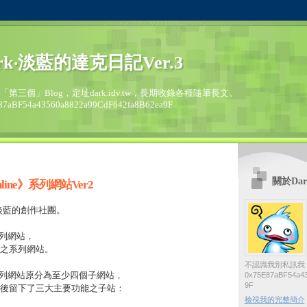
rk‧淡藍的達克日記Ver.3
的「第三個」Blog，定址dark.idv.tw，長期收錄各種隨筆長文。
87aBF54a43560a8822a99CdF642fa8B62ea9F
關於Dar
ine》系列網站Ver2
‧淡藍的創作社團。
系列網站，
之系列網站。
不認識我別私訊我
》系列網站原分為至少四個子網站，
0x75E87aBF54a43
9F
後留下了三大主要功能之子站：
檢視我的完整簡介