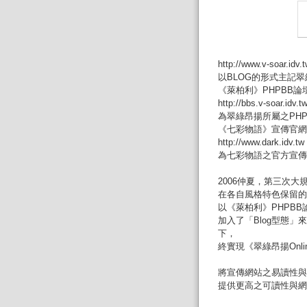
http://www.v-soar.idv
以BLOG的形式主記
《萊柏利》PHPBB論
http://bbs.v-soar.idv.
為翠綠昂揚所屬之PH
《七彩物語》宣傳官網
http://www.dark.idv.t
為七彩物語之官方宣傳
2006仲夏，第三次大
在各自風格特色保留的
以《萊柏利》PHPB
加入了「Blog型態」
下，
終實現《翠綠昂揚Onl
將宣傳網站之易讀性與
提供更高之可讀性與網