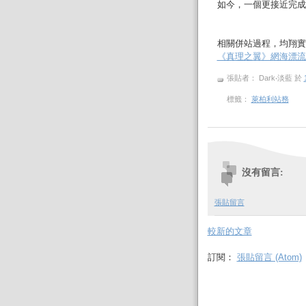
如今，一個更接近完成型
相關併站過程，均翔實
《真理之翼》網海漂流
張貼者： Dark‧淡藍
於
標籤：
萊柏利站務
沒有留言:
張貼留言
較新的文章
訂閱：
張貼留言 (Atom)