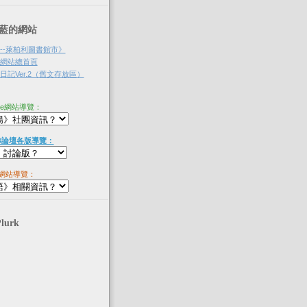
‧淡藍的網站
--萊柏利圖書館市》
網站總首頁
記Ver.2（舊文存放區）
ne網站導覽：
B論壇各版導覽：
網站導覽：
Plurk