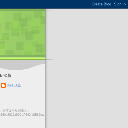
k‧淡藍
Dark‧淡藍
，我亦從不私訊他人。
560a8822a99CdF642fa8B62ea