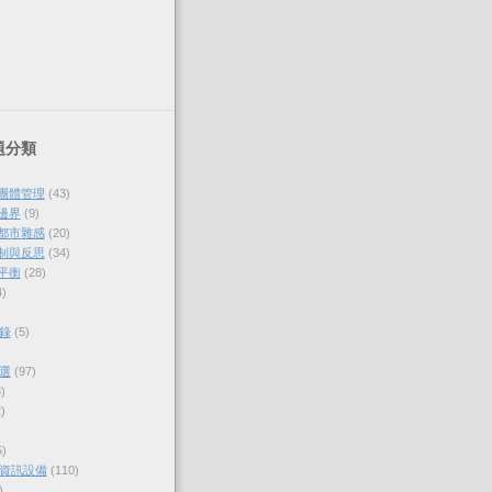
題分類
與團體管理
(43)
的邊界
(9)
各都市雜感
(20)
體制與反思
(34)
的平衡
(28)
4)
錄
(5)
選
(97)
)
)
5)
資訊設備
(110)
)