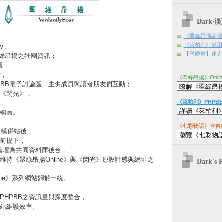
Dark
《翠綠昂揚論壇
《萊柏利》備用
.tw，
【已廢棄】達克日
翠綠昂揚之社團資訊；
壇，
tw，
《翠綠昂揚》Onli
PBB電子討論區，主供成員與讀者朋友們互動；
《閃光》，
《萊柏利》PHPB
w，
網頁。
《七彩物語》宣傳
規模併站後，
前提下，
B論壇為共同資料庫後台，
來維持《翠綠昂揚Online》與《閃光》原設計感與網址之
Dark's 
ine》系列網站歸於一統。
PHPBB之資訊量與深度整合，
站維護效率。