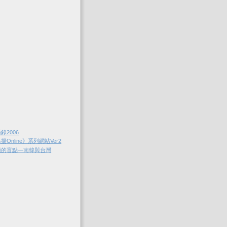
錄2006
Online》系列網站Ver2
額的盲點—南韓與台灣