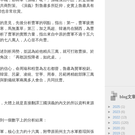
共商對策。《演義》對魯肅多所貶抑，史實上魯肅具有
權也非常欣賞。
的意見，先後分析曹軍的弱點，指出：第一，曹軍疲憊
寒，馬無藁草」第三，加之馬超、韓遂尚在關西，為曹
析了曹軍的實際力量，指出來自中原的曹軍不過十五六
的七八萬人，人心並不向曹。
述剖析局勢，並認為給他精兵三萬，就可打敗曹操。於
角說：「再敢說投降者，如此桌。」
的信心，命周瑜和程普為左右都督，魯肅為贊軍校尉。
韓當、呂蒙、凌統、甘寧、周泰、呂範將精銳部隊三萬
與劉備統軍兩萬多人會合，共同抗曹。
blog
，大體上就是直接翻譯三國演義的內文的所以資料來源
►
2025
(1)
►
2023
(6)
►
2022
(13)
到一個數字上的分析結果：
►
2021
(120)
►
2020
(6)
軍，核心主力約十六萬，附帶原荊州主力水軍蔡瑁與張
►
2019
(3)