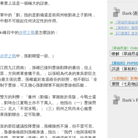
事實上這是一個極大的誤會。
Dark
軍中的「劉」指的是劉備還是前荊州牧劉表之子劉琦，
中都不可能起任何決定性的作用。
《翠綠昂揚論壇
《萊柏利》備用
ki條目中的
赤壁之戰
是怎麼說的：
【已廢棄】達克日
《翠綠昂揚》Onli
赤壁之戰
中，孫劉聯盟一節。）
《萊柏利》PHPB
江西九江西南），孫權已接到曹操勸降的書信，信上
眾，方與將軍會獵于吳。」以張昭為代表的東吳群臣主
《七彩物語》宣傳
魯肅主張抗曹。孫權處於進退維谷的狀態，他不願以「全
制于曹操，可又擔心孫劉聯軍不能與曹操相匹敵，
雙方的利弊：「豫州（劉備）軍雖敗於長阪，今戰士還
Dark's 
，劉琦合江夏戰士亦不下萬人。」他指出（一）曹操勞
二）北人「不習水戰」；（三）荊州之民尚未心服曹
果孫劉聯合，定可取勝。
首的群臣建議投降曹操，孫權雖然不滿，但不置可否。
，魯肅偷偷跟到孫權身邊，指出：「我們（他與張昭等
半職，那將軍（孫權）呢？」孫權漠然不語，於是魯肅