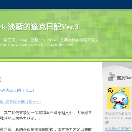
rk‧淡藍的達克日記Ver.3
的「第三個」Blog，定址dark.idv.tw，長期收錄各種隨筆長文。
87aBF54a43560a8822a99CdF642fa8B62ea9F
關於Dar
）
/16--達克談三國（其二）
2/15--達克談三國（其一）
。
，其二我們來談另一個我認為三國穿越文中，大家經常
不認識我別私訊我
戰時的三國勢力狀況。」
0x75E87aBF54a43
9F
檢視我的完整簡介
壁之戰」真的是孫劉兩家同盟後，南方勢力才足以擊敗