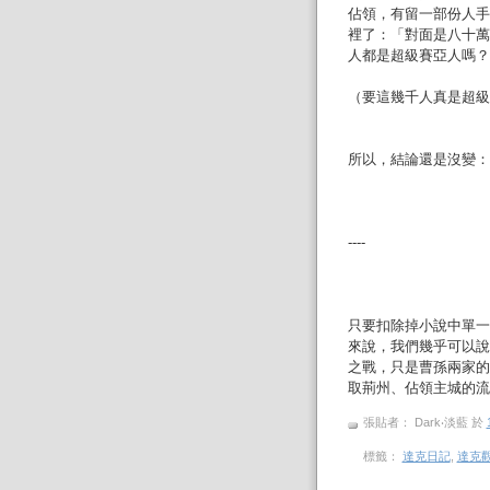
佔領，有留一部份人手
裡了：「對面是八十萬
人都是超級賽亞人嗎？
（要這幾千人真是超級
所以，結論還是沒變：
----
只要扣除掉小說中單一
來說，我們幾乎可以說
之戰，只是曹孫兩家的
取荊州、佔領主城的流
張貼者： Dark‧淡藍
於
標籤：
達克日記
,
達克