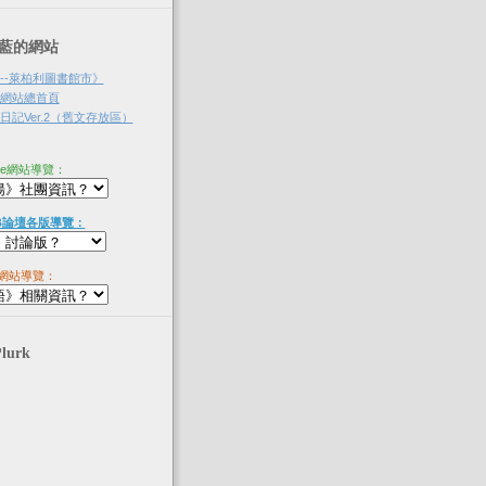
‧淡藍的網站
--萊柏利圖書館市》
網站總首頁
記Ver.2（舊文存放區）
ne網站導覽：
B論壇各版導覽：
網站導覽：
Plurk