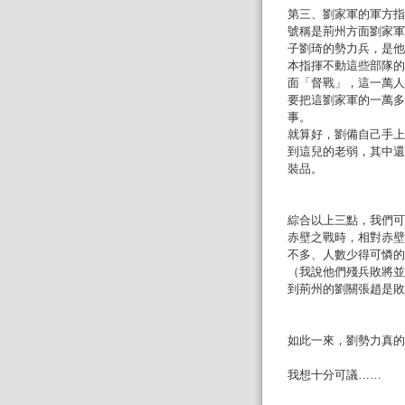
第三、劉家軍的軍方指
號稱是荊州方面劉家軍
子劉琦的勢力兵，是他
本指揮不動這些部隊的
面「督戰」，這一萬人
要把這劉家軍的一萬多
事。
就算好，劉備自己手上
到這兒的老弱，其中還
裝品。
綜合以上三點，我們可
赤壁之戰時，相對赤壁
不多、人數少得可憐的
（我說他們殘兵敗將並
到荊州的劉關張趙是敗
如此一來，劉勢力真的
我想十分可議……