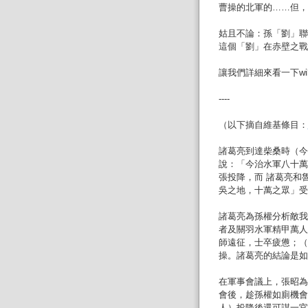
曹操的北軍的……但，
姑且不論：孫「劉」聯
這個「劉」在赤壁之戰
讓我們詳細來看一下wi
----
（以下摘自維基條目：
諸葛亮到達柴桑時（今
說：「今治水軍八十萬
張投降，而 諸葛亮和
吳之地，十萬之眾」受
諸葛亮為孫權分析敵我
者及關羽水軍精甲萬人
師遠征，士卒疲憊；（
操。諸葛亮的結論是如
在軍事會議上，張昭為
會後，趁孫權如廁機會
人）投降後還可謀一官