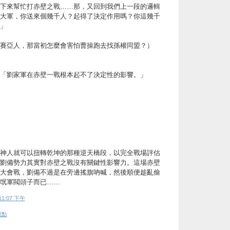
下來幫忙打赤壁之戰……那，又回到我們上一段的邏輯
大軍，你送來個幾千人？起得了決定作用嗎？你這幾千
」
賽亞人，那當初怎麼會害怕曹操跑去找孫權同盟？）
「劉家軍在赤壁一戰根本起不了決定性的影響。」
神人就可以扭轉乾坤的那種逆天橋段，以完全戰場評估
劉備勢力其實對赤壁之戰沒有關鍵性影響力。這場赤壁
大會戰，劉備不過是在旁邊搖旗吶喊，然後順便趁亂偷
氓軍閥頭子而已……
11:07 下午
觀點