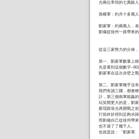
允兩位率領的七萬餘人
孫權軍：約共十多萬人
劉家軍：約兩萬人，表
劉備從徐州一路帶來的
從這三家勢力的分佈，
第一、劉家軍數量上根
光是看到這個數字--8
劉家軍在這次赤壁之戰
第二、劉家軍幾乎沒有
我們有讀三國，都會瞭
計，第三個南軍能贏的
玩笑開更大的是，劉家
蔡瑁跟張允再開戰之前
打前終於得到足夠水師
而劉備自己從徐州帶來
也不過了了幾千人。
也就是說：「劉家軍、