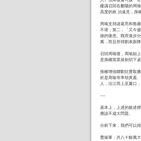
建議召回在鄱陽的周瑜
高度的政 治遠見，孫
周瑜支持諸葛亮和魯肅
不堪；第二，「又今盛
操的後患。既而進步分
萬，而且所得劉表新降
召回周瑜後，周瑜如上
是孫權當眾拔劍切下桌
孫權增強聯劉抗曹取勝
於是周瑜等率領黃蓋、
人，沿江而上至夏口，
----
基本上，上述的敘述裡
應該不成大問題。
分析下來，我們可以得
曹操軍：共八十餘萬大