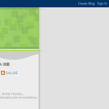
k‧淡藍
Dark‧淡藍
，我亦從不私訊他人。
560a8822a99CdF642fa8B62ea