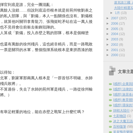
達克談三國
揮官到底是誰，完全一團混亂：
大陸行精選3
萬餘人沒錯……但說到底這些根本就是前荊州牧劉表之
►
1月
(13)
的私人部隊，與「劉備」本人一點關係也沒有。劉備根
►
2007
(207)
，就算他叫關羽拿青龍刀、張飛挺蛇矛站在這一萬人後
►
2006
(17)
也不見得會往前衝去衝鋒陷陣的。
►
2005
(3)
人算成「劉備」投入赤壁之戰的部隊，根本是個糊塗
►
2004
(12)
►
2003
(9)
也還有萬餘的徐州殘兵，這也絕非精兵，而是一路戰敗
►
2002
(8)
一票是關羽的水軍，整個指揮系統根本是東拼西湊的散
►
2001
(12)
►
2000
(11)
文章主
以得知：
北軍，劉家軍那兩萬人根本是「一群首領不明確、水師
殘兵敗將」。
[感想] 企業
不算過份，失去了水師的荊州軍是殘兵，一路從徐州輸
[感想] 法律
[感想] 旅居
將。）
[感想] 教育
[感想] 環保
08初大陸行
(
有舉足輕重的地位，能在赤壁之戰幫上什麼忙嗎？
七彩物語
(1)
冰之大魔王語
百秒隨筆
(58)
呆呆鴨音樂隨