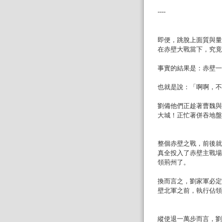
----
即便，跳脫上面質與量
在赤壁大戰當下，究竟
事實的結果是：赤壁一
也就是說：「啊啊，不
劉備他們正趁著曹魏與
大城！正忙著併吞地盤
整個赤壁之戰，前後就
真全投入了赤壁主戰場
領荊州了。
換而言之，劉家軍必定
壁北軍之前，執行佔領
縱使退一萬步而言，劉