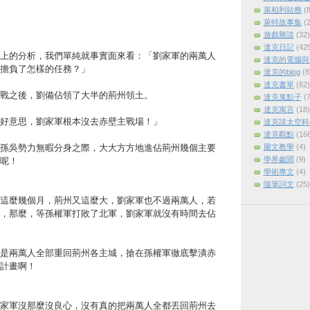
萊柏利站務
(8
萊特故事集
(2
遊戲雜談
(32)
達克日記
(42
上的分析，我們單純就事實面來看：「劉家軍的兩萬人
達克的電腦與
擔負了怎樣的任務？」
達克的blog
(8
達克書單
(62)
戰之後，劉備佔領了大半的荊州領土。
達克鬼點子
(7
達克寓言
(18)
好意思，劉家軍根本沒去赤壁主戰場！」
達克談太空科
達克觀點
(16
圖文教學
(4)
孫吳勢力無暇分身之際，大大方方地進佔荊州幾個主要
學界覷聞
(9)
呢！
學術專文
(4)
隨筆詞文
(25)
這麼幾個月，荊州又這麼大，劉家軍也不過兩萬人，若
，那麼，等孫權軍打敗了北軍，劉家軍就沒有時間去佔
是兩萬人全部重回荊州各主城，搶在孫權軍徹底擊潰赤
計畫啊！
家軍沒那麼沒良心，沒有真的把兩萬人全都丟回荊州去