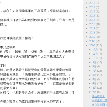
。
►
2018
(5)
►
2017
(3)
，核心主力為周瑜率軍的三萬菁英（應當就是水師）。
►
2016
(3)
►
2015
(3)
面軍權指揮者仍為前荊州牧劉表之子劉琦，只有一半是
►
2014
(3)
►
2013
(18)
殘兵。
►
2012
(32)
►
2011
(59)
►
2010
(50)
我們可以繼續往下推論：
►
2009
(22)
▼
2008
(120)
本只是零頭：
►
12月
(1)
0萬（曹）：10萬（孫）+2萬（劉），真的還有人會覺得
►
11月
(7)
中佔有任何決定性的作用嗎？玩笑未免開太大了……
►
10月
(7)
►
9月
(10)
水師：
►
8月
(9)
解，赤壁之戰除了那把要命的黃蓋詐降火跟龐統連環
►
7月
(15)
關鍵要素就是：「決勝軍隊是比誰水師量多質精。」
►
6月
(15)
軍的士兵來源大半是前荊州軍，而原荊州軍的水師主將
►
5月
(9)
就帶著全部荊州水師投靠曹操去了！（這還是曹操要開
►
4月
(18)
►
3月
(11)
的最大原因）
▼
2月
(5)
的殘兵，也都是步兵為多，就算關羽手上還有水軍，那
評估草率？
學界覷聞（
赤壁之戰前夕的原荊州軍幾乎沒有水師可言！」
達克談三國