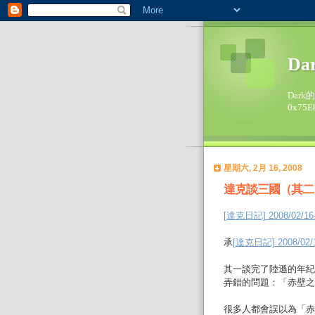
Da
Dark
0x75E
星期六, 2月 16, 2008
達克談三國（其二
[達克日記] 2008/02
承
[達克日記] 2008/0
其一談完了陸遜的年紀
弄錯的問題：「赤壁之
很多人都會誤以為「赤