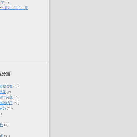
（其一）
2：回首，丁亥，雪
題分類
與團體管理
(43)
的邊界
(9)
各都市雜感
(20)
體制與反思
(34)
的平衡
(28)
4)
錄
(5)
選
(97)