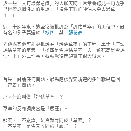
與一些「具有環保意識」的人聊天時，常常會聽見一句幾乎
已經變成慣性語的用詞：「這件工程的評估未免太過草
率！」
近二十餘年來，這些常被批評為「評估草率」的工程中，最
有名的例子莫過於「
核四
」與「
蘇花高
」。
先跳過其他可能被批評為「評估草率」的工程，單論「何謂
評估草率的定義」「核四是否評估草率」與「蘇花高是否評
估草率」這三件事，我就覺得問題實在很大很大。
----
首先，討論任何問題，最先應該界定清楚的多半就是這個
「定義」問題。
那，什麼叫做「評估草率」？
草率的反義詞應當是「嚴謹」。
那麼，「不嚴謹」是否就等同於「草率」？
「不草率」是否又等同於「嚴謹」？