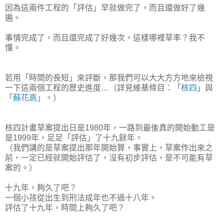
因為這兩件工程的「評估」早就做完了，而且還做好了幾
遍。
事情完成了，而且還完成了好幾次，這樣哪裡草率？我不
懂。
若用「時間的長短」來評斷，那我們可以大大方方地來檢視
一下這兩個工程的歷史進度…（詳見維基條目：「
核四
」與
「
蘇花高
」。）
核四計畫草案提出日是1980年，一路到最後真的開始動工是
是1999年，足足「評估」了十九餘年。
（我們講的是草案提出那年開始算，事實上，草案作出來之
前，一定已經就開始評估了，沒有初步評估，是不可能有草
案的。）
十九年，夠久了吧？
一個小孩從出生到刑法成年也不過十八年。
評估了十九年，時間上夠久了吧？