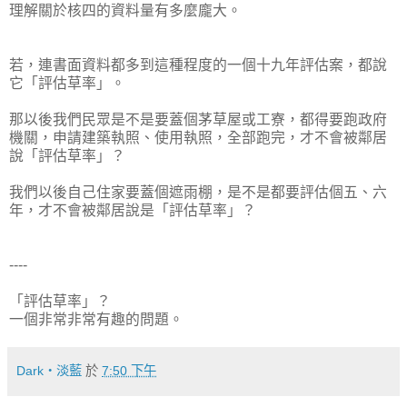
理解關於核四的資料量有多麼龐大。
若，連書面資料都多到這種程度的一個十九年評估案，都說
它「評估草率」。
那以後我們民眾是不是要蓋個茅草屋或工寮，都得要跑政府
機關，申請建築執照、使用執照，全部跑完，才不會被鄰居
說「評估草率」？
我們以後自己住家要蓋個遮雨棚，是不是都要評估個五、六
年，才不會被鄰居說是「評估草率」？
----
「評估草率」？
一個非常非常有趣的問題。
Dark‧淡藍
於
7:50 下午