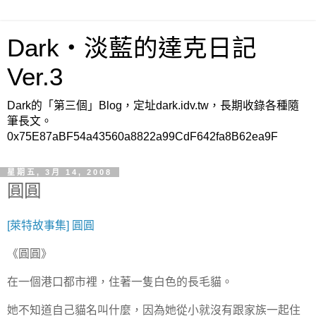
Dark‧淡藍的達克日記
Ver.3
Dark的「第三個」Blog，定址dark.idv.tw，長期收錄各種隨
筆長文。
0x75E87aBF54a43560a8822a99CdF642fa8B62ea9F
星期五, 3月 14, 2008
圓圓
[萊特故事集] 圓圓
《圓圓》
在一個港口都市裡，住著一隻白色的長毛貓。
她不知道自己貓名叫什麼，因為她從小就沒有跟家族一起住