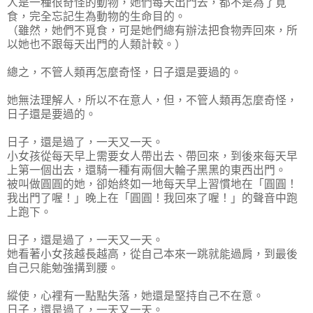
人是一種很奇怪的動物，她們每天出門去，都不是為了覓
食，完全忘記生為動物的生命目的。
（雖然，她們不覓食，可是她們總有辦法把食物弄回來，所
以她也不跟每天出門的人類計較。）
總之，不管人類再怎麼奇怪，日子還是要過的。
她無法理解人，所以不在意人，但，不管人類再怎麼奇怪，
日子還是要過的。
日子，還是過了，一天又一天。
小女孩從每天早上需要女人帶出去、帶回來，到後來每天早
上第一個出去，還騎一種有兩個大輪子黑黑的東西出門。
被叫做圓圓的她，卻始終如一地每天早上習慣地在「圓圓！
我出門了喔！」晚上在「圓圓！我回來了喔！」的聲音中跑
上跑下。
日子，還是過了，一天又一天。
她看著小女孩越長越高，從自己本來一跳就能過肩，到最後
自己只能勉強搆到腰。
縱使，心裡有一點點失落，她還是堅持自己不在意。
日子，還是過了，一天又一天。