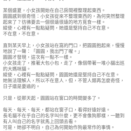
某個盛夏，小女孩開始在自己房間裡整理起東西。
圓圓感到很奇怪：小女孩從來不整理東西的，為何突然整理
起來了？彷彿要去一個很遠很遠的地方覓食一樣。
縱使，心裡有一點點疑問，她還是堅持自己不在意。
不在意，不在意。
直到某天早上，小女孩站在窩的門口，把圓圓抱起來，慢慢
地說了一聲：「圓圓，我出門了喔。」
圓圓才發現，這次有一點不一樣。
小女孩走了，推著大包小包，走了，像個帶著一堆小貓出巡
的大媽咪貓。
縱使，心裡有一點點疑問，圓圓她還是堅持自己不在意。
她無法理解人，所以不在意人，但，不管人類再怎麼奇怪，
日子還是要過的。
只是，從那天起，圓圓站在窗口的時間變多了。
每天、每天、每天，都站在窗子口，看得好遠好遠。
長毛貓不在乎自己的名字叫什麼，更不會像狗那樣，一聽到
有人叫自己的名字就馬上回頭去看。
可是，她卻不明白，自己為何開始作狗最常作的事情。