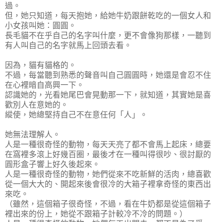
過。
但，她只知道，每天抱她，給她牛奶跟餅乾吃的一個女人和
小女孩叫她：圓圓。
長毛貓不在乎自己的名字叫什麼，更不會像狗那樣，一聽到
有人叫自己的名字就馬上回頭去看。
因為，貓有貓格的。
不過，每當聽到熟悉的聲音叫自己圓圓時，她還是會忍不住
在心裡暗自高興一下。
認識她的，光看她尾巴會晃動那一下，就知道，其實她是喜
歡別人在意她的。
縱使，她總堅持自己不在意任何「人」。
她無法理解人。
人是一種很奇怪的動物，每天天亮了都不會馬上起床，總要
在窩裡多滾上好幾百圈，最後才在一種叫得很吵、很討厭的
圓形盒子響上好久後起來。
人是一種很奇怪的動物，她們從來不吃新鮮的活肉，總喜歡
從一個大大的、開起來後會很冷的大箱子裡拿奇怪的東西出
來吃。
（雖然，這個箱子很奇怪，不過，看在牛奶都是從這個箱子
裡出來的份上，她從不跟箱子計較冷不冷的問題。）