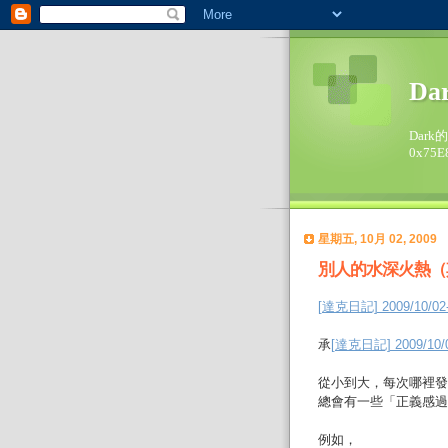
Da
Dark
0x75E
星期五, 10月 02, 2009
別人的水深火熱（
[達克日記] 2009/10
承
[達克日記] 2009/
從小到大，每次哪裡發
總會有一些「正義感過
例如，