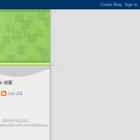
k‧淡藍
Dark‧淡藍
，我亦從不私訊他人。
560a8822a99CdF642fa8B62ea