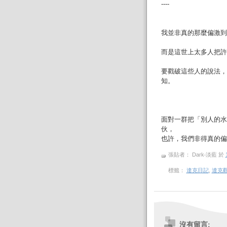
----
我並非真的那麼偏激到
而是這世上太多人把許
要戳破這些人的說法，
知。
面對一群把「別人的水
伙，
也許，我們非得真的偏
張貼者： Dark‧淡藍
於
標籤：
達克日記
,
達克
沒有留言: