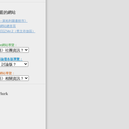
‧淡藍的網站
--萊柏利圖書館市》
網站總首頁
記Ver.2（舊文存放區）
ne網站導覽：
B論壇各版導覽：
網站導覽：
Plurk