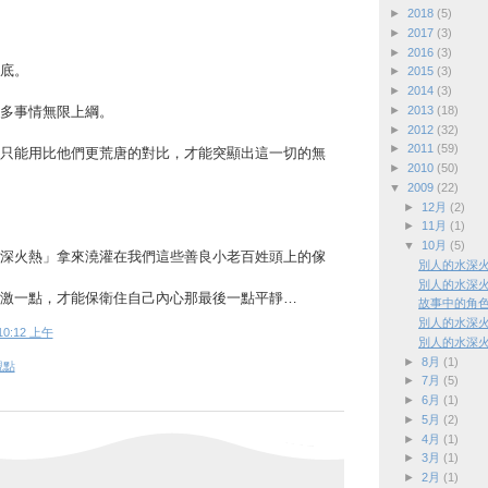
►
2018
(5)
►
2017
(3)
►
2016
(3)
底。
►
2015
(3)
►
2014
(3)
►
2013
(18)
多事情無限上綱。
►
2012
(32)
►
2011
(59)
只能用比他們更荒唐的對比，才能突顯出這一切的無
►
2010
(50)
▼
2009
(22)
►
12月
(2)
►
11月
(1)
▼
10月
(5)
深火熱」拿來澆灌在我們這些善良小老百姓頭上的傢
別人的水深
別人的水深
激一點，才能保衛住自己內心那最後一點平靜…
故事中的角
別人的水深
10:12 上午
別人的水深
►
8月
(1)
觀點
►
7月
(5)
►
6月
(1)
►
5月
(2)
►
4月
(1)
►
3月
(1)
►
2月
(1)