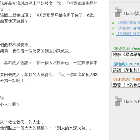
訊產品交流討論區上開始發文，說：「把買資訊產品的
災！」
Dark
論版上就會出現：「XX災受災戶都沒房子住了，都沒
幾百塊玩遊戲？」
《翠綠昂揚論壇
《萊柏利》備用
【已廢棄】達克日
個飯都不得安寧，
《翠綠昂揚》Onli
錢筒，要你省一個便當的錢去捐款救災。
，募款的人會說：「你一個人吃飯而已，一定有很多零
《萊柏利》PHPB
要回去的人，募款的人就會說：「反正你家這麼多人吃
《七彩物語》宣傳
來捐一點吧！」
講，
Dark's 
心人士啊？
來「救世救民」的人士，
他們貼上一個大大的標籤叫：「別人的水深火熱」。