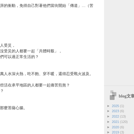
湃的衝動，免得自己對著他們當街開始「傳道」…（苦
人受災，
沒受災的人都要一起「共體時艱」，
們可以過正常生活的？
萬人水深火熱，吃不飽、穿不暖，還得忍受戰火波及。
些活在承平地區的人都要一起痛苦煎熬？
？
blog
►
2025
(1)
那麼菩薩心腸。
►
2023
(6)
►
2022
(13)
►
2021
(120)
►
2020
(6)
►
2019
(3)