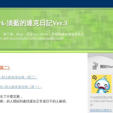
rk‧淡藍的達克日記Ver.3
的「第三個」Blog，定址dark.idv.tw，長期收錄各種隨筆長文。
87aBF54a43560a8822a99CdF642fa8B62ea9F
關於Dar
其二）
/02--別人的水深火熱（其二）
10/01--別人的水深火熱（其一）
。
生了什麼災難，
不認識我別私訊我
剩」的人開始到處找還在正常過日子的人麻煩。
0x75E87aBF54a43
9F
檢視我的完整簡介