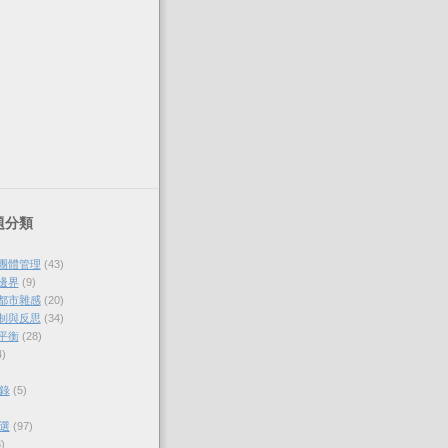
題分類
與團體管理
(43)
的邊界
(9)
各都市雜感
(20)
體制與反思
(34)
的平衡
(28)
4)
錄
(5)
選
(97)
)