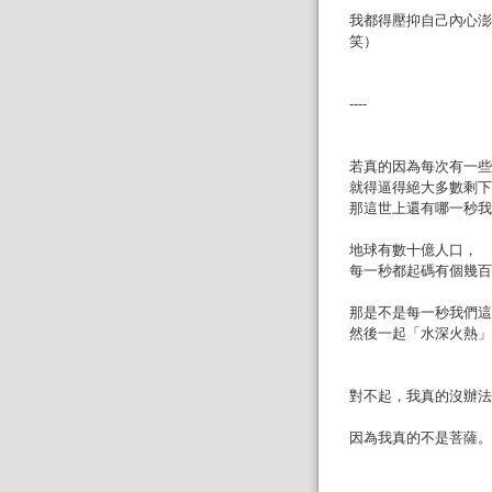
我都得壓抑自己內心澎
笑）
----
若真的因為每次有一些
就得逼得絕大多數剩下
那這世上還有哪一秒我
地球有數十億人口，
每一秒都起碼有個幾百
那是不是每一秒我們這
然後一起「水深火熱」
對不起，我真的沒辦法
因為我真的不是菩薩。