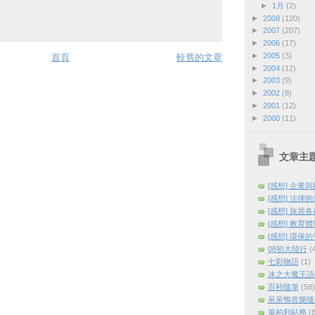
►
1月
(2)
►
2008
(120)
►
2007
(207)
►
2006
(17)
►
2005
(3)
首頁
較舊的文章
►
2004
(12)
►
2003
(9)
►
2002
(8)
►
2001
(12)
►
2000
(11)
文章主
[感想] 企業
[感想] 法律
[感想] 旅居
[感想] 教育
[感想] 環保
08初大陸行
(
七彩物語
(1)
冰之大魔王語
百秒隨筆
(58)
呆呆鴨音樂隨
萊柏利站務
(8