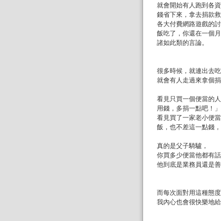
就會開始有人跑到各資
錢省下來，拿去捐款救
各大付費網路遊戲的討
飯吃了，你還在一個月
諸如此類的言論。
很多時候，就連出去吃
就會有人走過來拿個捐
看見只買一個便當的人
用錢，多捐一點吧！」
看見買了一家老小便當
飯，也不差這一點錢，
真的是父子騎驢，
你買多少便當他都有話
他到底是業務員還是善
而每次面對用這種態度
我內心也會很快樂地給