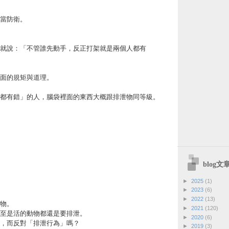
當防衛。
就說：「不管誰先動手，反正打架就是兩個人都有
面的規矩與道理。
都有錯」的人，腦袋裡面的東西大概跟排泄物同等級。
blog
►
2025
(1)
►
2023
(6)
►
2022
(13)
物。
►
2021
(120)
至是活的動物都還是要排泄。
►
2020
(6)
，而反對「排泄行為」嗎？
►
2019
(3)