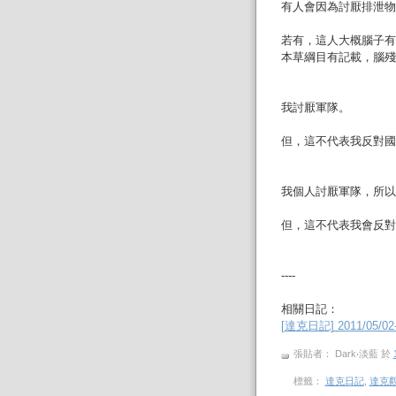
有人會因為討厭排泄物
若有，這人大概腦子有
本草綱目有記載，腦殘
我討厭軍隊。
但，這不代表我反對國
我個人討厭軍隊，所以
但，這不代表我會反對
----
相關日記：
[達克日記] 2011/05
張貼者： Dark‧淡藍
於
標籤：
達克日記
,
達克