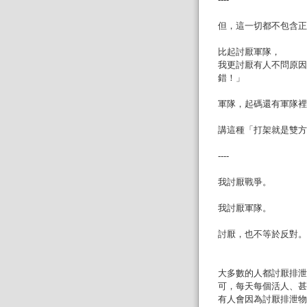
但，這一切都不包含正
比起討厭軍隊，
我更討厭有人不問原因
錯！」
軍隊，起碼還有軍隊裡
講這種「打架就是雙方
----
我討厭戰爭。
我討厭軍隊。
討厭，也不等於反對。
大多數的人都討厭排泄
可，每天每個活人、甚
有人會因為討厭排泄物