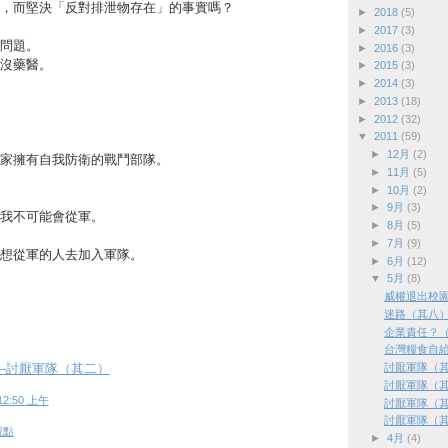
，而堅決「反對排泄物存在」的事實嗎？
►
2018
(5)
►
2017
(3)
問題。
►
2016
(3)
沒藥醫。
►
2015
(3)
►
2014
(3)
►
2013
(18)
►
2012
(32)
▼
2011
(59)
►
12月
(2)
家擁有自我防衛的戰鬥部隊。
►
11月
(5)
►
10月
(2)
►
9月
(3)
我不可能會從軍。
►
8月
(5)
►
7月
(9)
想從軍的人去加入軍隊。
►
6月
(12)
▼
5月
(8)
威權退出校
迷路（其八
企業責任？
台灣糧食自
討厭軍隊（
/02--討厭軍隊（其二）
討厭軍隊（
12:50 上午
討厭軍隊（
討厭軍隊（
觀點
►
4月
(4)