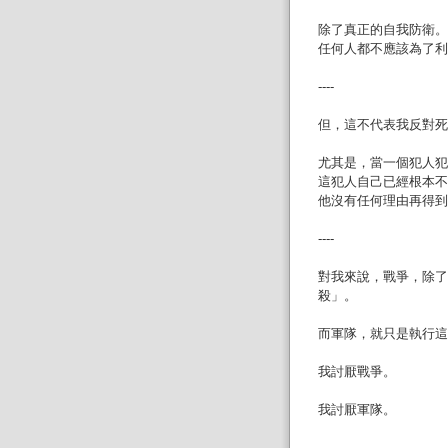
除了真正的自我防衛。
任何人都不應該為了利
----
但，這不代表我反對死
尤其是，當一個犯人犯
這犯人自己已經根本不
他沒有任何理由再得到
----
對我來說，戰爭，除了
殺」。
而軍隊，就只是執行這
我討厭戰爭。
我討厭軍隊。
----