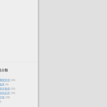
題分類
與團體管理
(43)
的邊界
(9)
各都市雜感
(20)
體制與反思
(34)
的平衡
(28)
4)