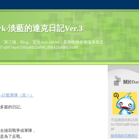
rk‧淡藍的達克日記Ver.3
的「第三個」Blog，定址dark.idv.tw，長期收錄各種隨筆長文。
87aBF54a43560a8822a99CdF642fa8B62ea9F
關於Dar
/01--討厭軍隊（其一）
多篇的日記。
不認識我別私訊我
0x75E87aBF54a43
9F
去描寫戰爭或軍隊，
檢視我的完整簡介
是為了反戰。