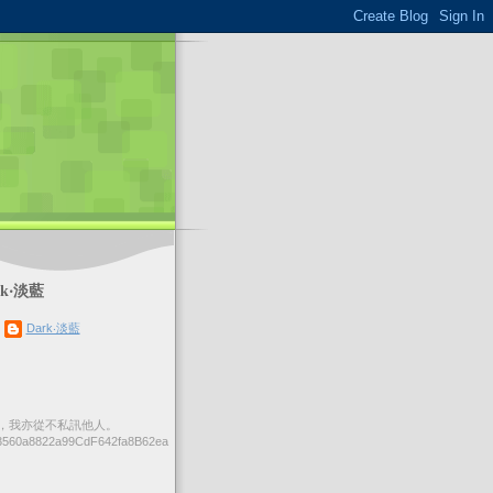
k‧淡藍
Dark‧淡藍
，我亦從不私訊他人。
560a8822a99CdF642fa8B62ea