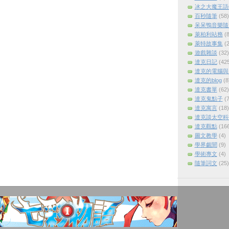
冰之大魔王語
百秒隨筆
(58)
呆呆鴨音樂隨
萊柏利站務
(8
萊特故事集
(2
遊戲雜談
(32)
達克日記
(42
達克的電腦與
達克的blog
(8
達克書單
(62)
達克鬼點子
(7
達克寓言
(18)
達克談太空科
達克觀點
(16
圖文教學
(4)
學界覷聞
(9)
學術專文
(4)
隨筆詞文
(25)