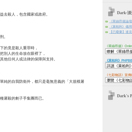
Dark
益去殺人，包含國家或政府。
《翠綠昂揚論壇
《萊柏利》備用
【已廢棄】達克日
刑。
《翠綠昂揚》Onli
下的竟是殺人重罪時，
把別人的生命放在眼裡了，
其他任何人或法律的保障與支持。
《萊柏利》PHPB
《七彩物語》宣傳
單純的自我防衛外，都只是毫無意義的「大規模屠
Dark's 
種屠殺的劊子手集團而已。