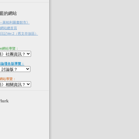
‧淡藍的網站
--萊柏利圖書館市》
網站總首頁
記Ver.2（舊文存放區）
ne網站導覽：
B論壇各版導覽：
網站導覽：
Plurk