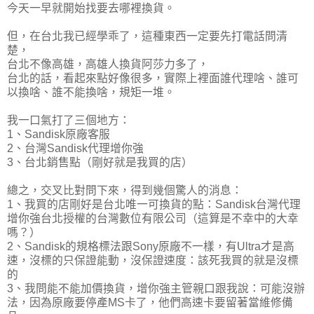
今天一早就開始找要去哪裡換貨。
但，在台北我已經學乖了，這種東西一定要先打電話問清
楚，
台北不像高雄，高雄人換貨阿莎力多了，
台北的話，看起來點好像很多，實際上裡面誰代理啥、誰可
以換啥、誰不能換啥，規矩一堆。
我一口氣打了三個地方：
1、Sandisk原廠客服
2、台灣Sandisk代理增你強
3、台北銷售點（剛好就是我買的店）
總之，交叉比對問下來，得到幾個驚人的消息：
1、我買的店剛好是台北唯一可換貨的點：Sandisk台灣代理
增你強台北授權的台灣數位有限公司（這算是不幸中的大幸
嗎？）
2、Sandisk的規格標法跟Sony原廠不一樣，有Ultra才是高
速，沒標的只保證能動，沒保證速度：該死我買的就是沒標
的
3、我問能不能加價換貨，增你強主管親口跟我說：可能沒辦
法，因為原廠要停產MS卡了，他們高速卡要留著當維修備