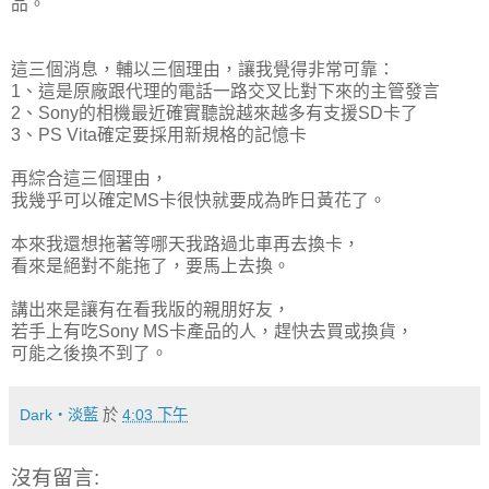
品。
這三個消息，輔以三個理由，讓我覺得非常可靠：
1、這是原廠跟代理的電話一路交叉比對下來的主管發言
2、Sony的相機最近確實聽說越來越多有支援SD卡了
3、PS Vita確定要採用新規格的記憶卡
再綜合這三個理由，
我幾乎可以確定MS卡很快就要成為昨日黃花了。
本來我還想拖著等哪天我路過北車再去換卡，
看來是絕對不能拖了，要馬上去換。
講出來是讓有在看我版的親朋好友，
若手上有吃Sony MS卡產品的人，趕快去買或換貨，
可能之後換不到了。
Dark‧淡藍
於
4:03 下午
沒有留言: