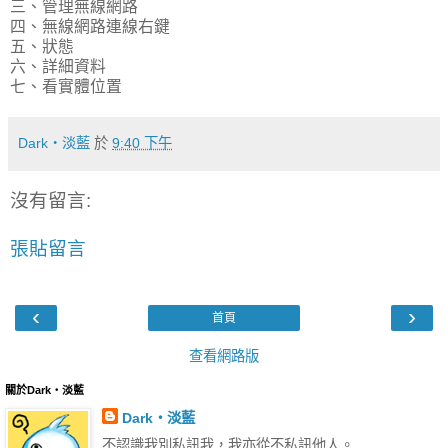
三、管理無線網路
四、無線網路連線右鍵
五、狀態
六、詳細資料
七、看實體位置
Dark‧淡藍
於
9:40 下午
沒有留言:
張貼留言
‹
›
首頁
查看網路版
關於Dark‧淡藍
Dark‧淡藍
不認識我別私訊我，我亦從不私訊他人。