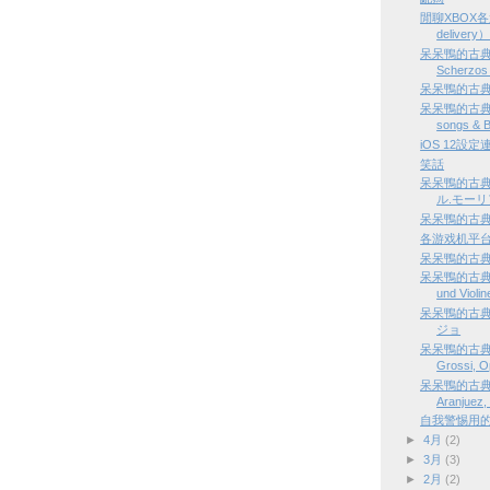
閒聊XBOX各
delive
呆呆鴨的古典樂隨
Scherzos 
呆呆鴨的古典樂隨
呆呆鴨的古典樂隨
songs & B
iOS 12設
笑話
呆呆鴨的古
ル.モーリ
呆呆鴨的古典樂
各游戏机平
呆呆鴨的古典樂隨選
呆呆鴨的古典樂隨選
und Violin
呆呆鴨的古
ジョ
呆呆鴨的古典樂隨
Grossi, Op
呆呆鴨的古典樂隨選
Aranjuez, 
自我警惕用
►
4月
(2)
►
3月
(3)
►
2月
(2)