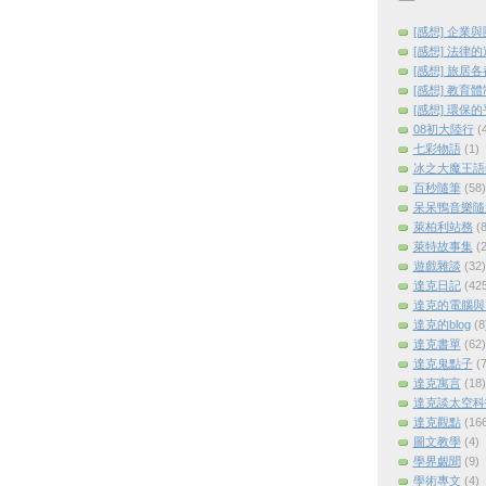
[感想] 企業
[感想] 法律
[感想] 旅居
[感想] 教育
[感想] 環保
08初大陸行
(
七彩物語
(1)
冰之大魔王語
百秒隨筆
(58)
呆呆鴨音樂隨
萊柏利站務
(8
萊特故事集
(2
遊戲雜談
(32)
達克日記
(42
達克的電腦與
達克的blog
(8
達克書單
(62)
達克鬼點子
(7
達克寓言
(18)
達克談太空科
達克觀點
(16
圖文教學
(4)
學界覷聞
(9)
學術專文
(4)