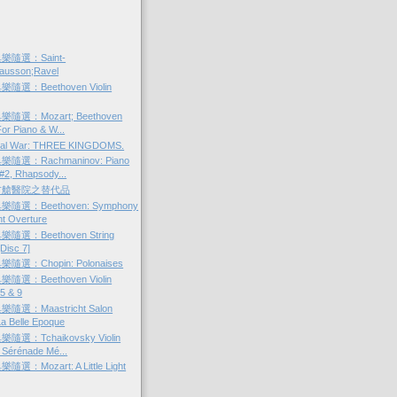
隨選：Saint-
ausson;Ravel
選：Beethoven Violin
選：Mozart; Beethoven
or Piano & W...
otal War: THREE KINGDOMS.
選：Rachmaninov: Piano
#2, Rhapsody...
方艙醫院之替代品
選：Beethoven: Symphony
t Overture
選：Beethoven String
Disc 7]
選：Chopin: Polonaises
選：Beethoven Violin
5 & 9
選：Maastricht Salon
La Belle Epoque
選：Tchaikovsky Violin
 Sérénade Mé...
：Mozart: A Little Light