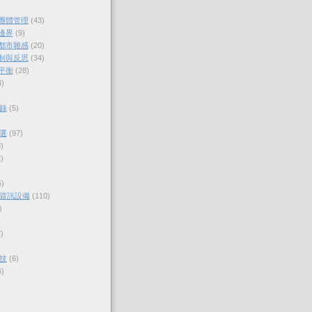
與團體管理
(43)
的邊界
(9)
各都市雜感
(20)
體制與反思
(34)
的平衡
(28)
4)
錄
(5)
選
(97)
)
)
5)
資訊設備
(110)
)
)
技
(6)
6)