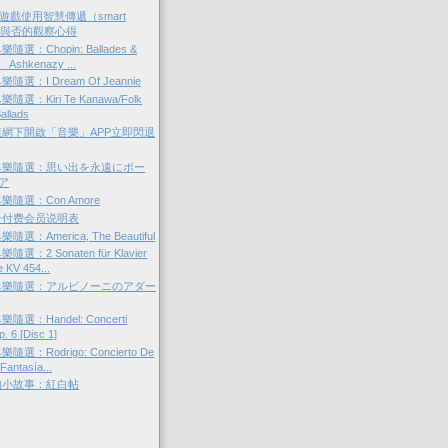
遊戲使用智慧傳遞（smart
ry）與否的觀察心得
選：Chopin: Ballades &
_ Ashkenazy ...
選：I Dream Of Jeannie
選：Kiri Te Kanawa/Folk
allads
定連網下開啟「音樂」APP立即閃退
典樂隨選：思い出を永遠にポー
ア
隨選：Con Amore
台付费会员说明表
：America, The Beautiful
：2 Sonaten für Klavier
e KV 454...
典樂隨選：アルビノーニのアダー
選：Handel: Concerti
. 6 [Disc 1]
：Rodrigo: Concierto De
Fantasía...
的小故事：紅白帖