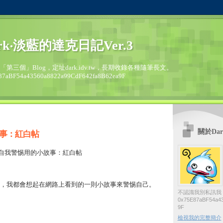
rk‧淡藍的達克日記Ver.3
的「第三個」Blog，定址dark.idv.tw，長期收錄各種隨筆長文。
87aBF54a43560a8822a99CdF642fa8B62ea9F
關於Dar
事：紅白帖
/6--自我警惕用的小故事：紅白帖
，我都會想起在網路上看到的一則小故事來警惕自己。
不認識我別私訊我
0x75E87aBF54a43
9F
檢視我的完整簡介