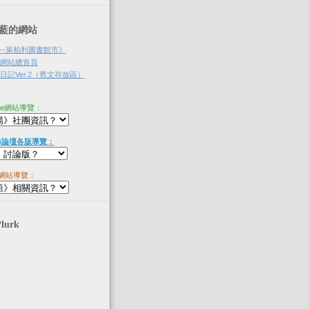
‧淡藍的網站
--萊柏利圖書館市》
網站總首頁
記Ver.2（舊文存放區）
ne網站導覽：
B論壇各版導覽：
網站導覽：
Plurk