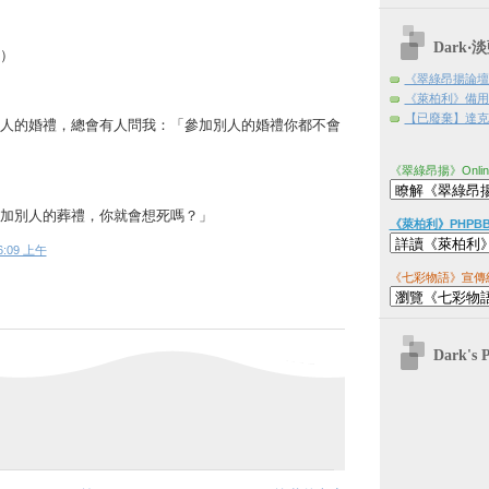
Dark
）
《翠綠昂揚論壇
《萊柏利》備用
【已廢棄】達克日
人的婚禮，總會有人問我：「參加別人的婚禮你都不會
《翠綠昂揚》Onli
加別人的葬禮，你就會想死嗎？」
《萊柏利》PHPB
6:09 上午
《七彩物語》宣傳
Dark's 