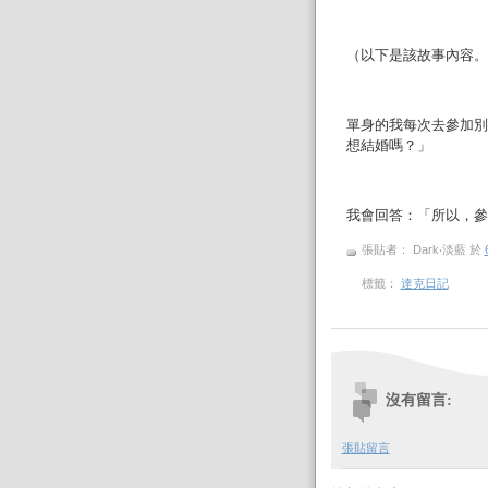
（以下是該故事內容。
單身的我每次去參加別
想結婚嗎？」
我會回答：「所以，參
張貼者： Dark‧淡藍
於
標籤：
達克日記
沒有留言:
張貼留言