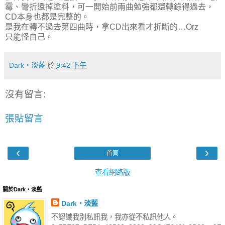
霉、彎折還掉塗料，可一開始前兩曲勉強都還轉錄得過去，
CD本身也都是完整的。
是我在轉不過去第四曲時，拿CD出來看才折斷的…Orz
只能怪自己。
Dark‧淡藍
於
9:42 下午
沒有留言:
張貼留言
‹
›
首頁
查看網路版
關於Dark‧淡藍
Dark‧淡藍
不認識我別私訊我，我亦從不私訊他人。