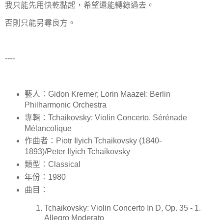
我只能先用快乾黏起，希望還能轉錄過去。
否則只能另尋良方。
----
藝人：Gidon Kremer; Lorin Maazel: Berlin
Philharmonic Orchestra
專輯：Tchaikovsky: Violin Concerto, Sérénade
Mélancolique
作曲者：Piotr Ilyich Tchaikovsky (1840-
1893)/Peter Ilyich Tchaikovsky
類型：Classical
年份：1980
曲目：
Tchaikovsky: Violin Concerto In D, Op. 35 - 1.
Allegro Moderato