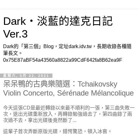
Dark‧淡藍的達克日記
Ver.3
Dark的「第三個」Blog，定址dark.idv.tw，長期收錄各種隨
筆長文。
0x75E87aBF54a43560a8822a99CdF642fa8B62ea9F
星期六, 5月 22, 2021
呆呆鴨的古典樂隨選：Tchaikovsky
Violin Concerto, Sérénade Mélancolique
今天這張CD是最近轉錄以來最不順利的一張，第三曲失敗一
次，退出光碟重新放入，再轉錄勉強過去了，第四曲錄了兩
次過不去，拿出光碟後竟然斷了...
這輩子首次弄斷原版光碟，錯愕驚恐，頓入冰窖。