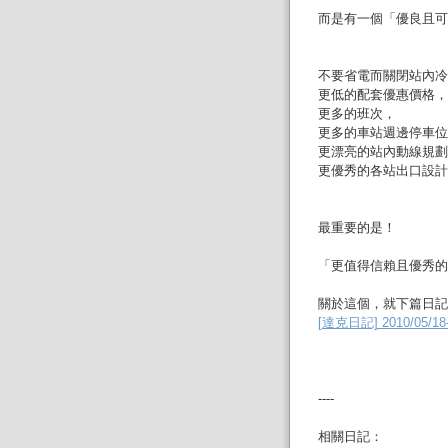
而是有一個「優良且可
不要省電而關閉站內冷
更低的配套優惠價格，
更多的班次，
更多的車站週邊停車位
更漂亮的站內動線規劃
更優秀的各站出口設計
最重要的是！
「更值得信賴且優秀的
關於這個，就下篇日記
[達克日記] 2010/0
----
相關日記：