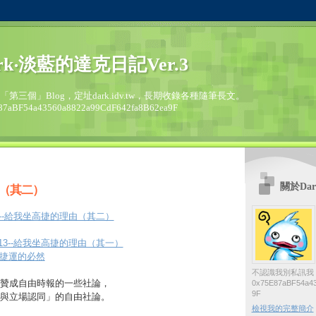
rk‧淡藍的達克日記Ver.3
的「第三個」Blog，定址dark.idv.tw，長期收錄各種隨筆長文。
87aBF54a43560a8822a99CdF642fa8B62ea9F
關於Dar
（其二）
5/19--給我坐高捷的理由（其二）
02/13--給我坐高捷的理由（其一）
》捷運的必然
不認識我別私訊我
贊成自由時報的一些社論，
0x75E87aBF54a43
9F
與立場認同」的自由社論。
檢視我的完整簡介