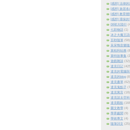
[感想] 法律
[感想] 旅居
[感想] 教育
[感想] 環保
08初大陸行
(
七彩物語
(1)
冰之大魔王語
百秒隨筆
(58)
呆呆鴨音樂隨
萊柏利站務
(8
萊特故事集
(2
遊戲雜談
(32)
達克日記
(42
達克的電腦與
達克的blog
(8
達克書單
(62)
達克鬼點子
(7
達克寓言
(18)
達克談太空科
達克觀點
(16
圖文教學
(4)
學界覷聞
(9)
學術專文
(4)
隨筆詞文
(25)