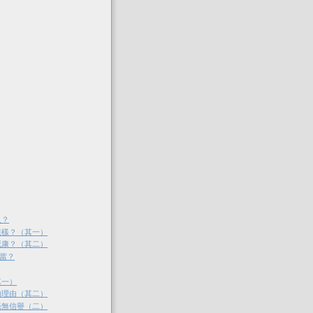
人？
怎樣？（其一）
死康？（其二）
N當？
其一）
的理由（其二）
毫無信譽（二）