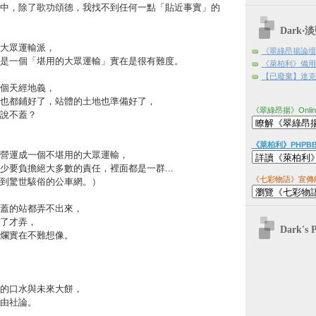
中，除了歌功頌德，我找不到任何一點「貼近事實」的
Dark
大眾運輸派，
《翠綠昂揚論壇
是一個「堪用的大眾運輸」實在是很有難度。
《萊柏利》備用
【已廢棄】達克日
個天經地義，
也都鋪好了，站體的土地也準備好了，
《翠綠昂揚》Onli
說不蓋？
《萊柏利》PHPB
營運成一個不堪用的大眾運輸，
少要負擔絕大多數的責任，裡面都是一群...
《七彩物語》宣傳
到驚世駭俗的公車網。）
蓋的站都弄不出來，
了才弄，
Dark's 
爛實在不難想像。
的口水與未來大餅，
由社論。