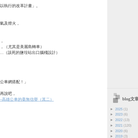
以執行的改革計畫」。
氣及燈火，
，
，（尤其是美麗島轉車）
...（該死的鹽埕站出口腦殘設計）
公車網搭配！」
再說吧，
blog
5/18--高雄公車的毫無信譽（其二）
►
2025
(1)
►
2023
(6)
►
2022
(13)
►
2021
(120)
►
2020
(6)
►
2019
(3)