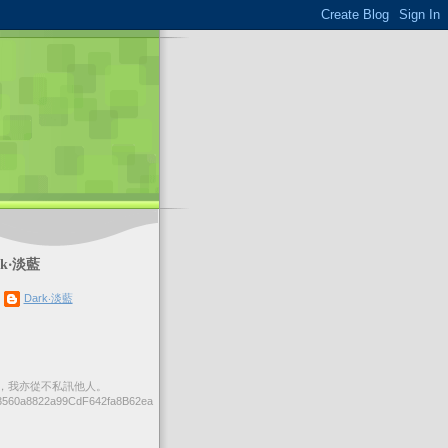
k‧淡藍
Dark‧淡藍
，我亦從不私訊他人。
560a8822a99CdF642fa8B62ea