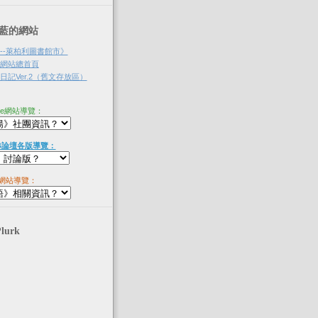
‧淡藍的網站
--萊柏利圖書館市》
網站總首頁
記Ver.2（舊文存放區）
ne網站導覽：
B論壇各版導覽：
網站導覽：
Plurk