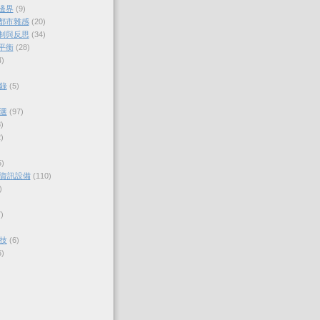
的邊界
(9)
各都市雜感
(20)
體制與反思
(34)
的平衡
(28)
4)
錄
(5)
選
(97)
)
)
5)
資訊設備
(110)
)
)
技
(6)
6)