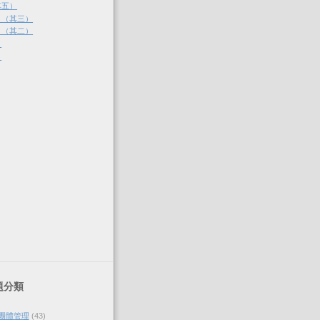
其五）
？（其三）
？（其二）
）
）
題分類
與團體管理
(43)