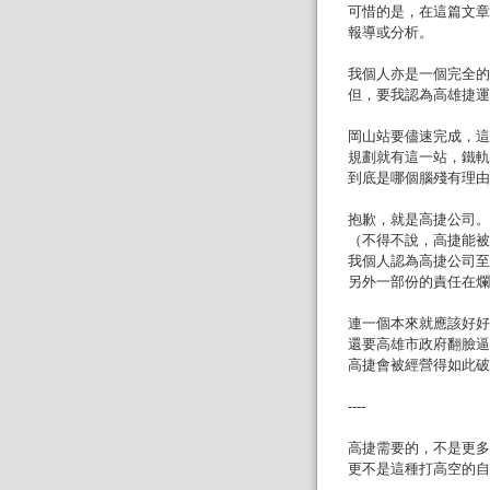
可惜的是，在這篇文章
報導或分析。
我個人亦是一個完全的
但，要我認為高雄捷運
岡山站要儘速完成，這
規劃就有這一站，鐵軌
到底是哪個腦殘有理由
抱歉，就是高捷公司。
（不得不說，高捷能被
我個人認為高捷公司至
另外一部份的責任在爛
連一個本來就應該好好
還要高雄市政府翻臉逼
高捷會被經營得如此破
----
高捷需要的，不是更多
更不是這種打高空的自