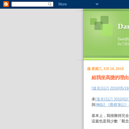
Da
Dark
0x75E
星期三, 5月 19, 2010
給我坐高捷的理由
[達克日記] 2010/0
承
[達克日記] 2010/
與
[轉貼] 《觀察筆記
基本上，我很難得完全
這篇也是我少數「觀念