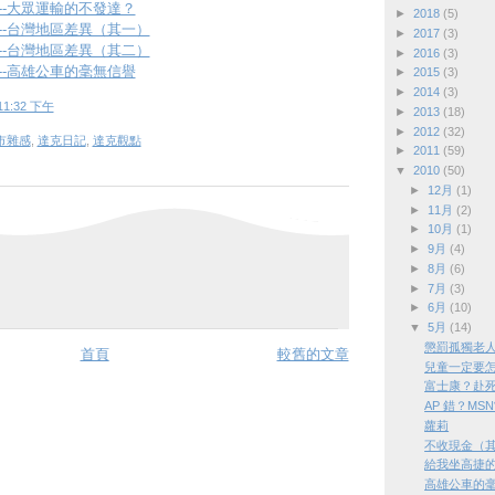
/07--大眾運輸的不發達？
►
2018
(5)
/18--台灣地區差異（其一）
►
2017
(3)
/20--台灣地區差異（其二）
►
2016
(3)
/02--高雄公車的毫無信譽
►
2015
(3)
►
2014
(3)
11:32 下午
►
2013
(18)
►
2012
(32)
都市雜感
,
達克日記
,
達克觀點
►
2011
(59)
▼
2010
(50)
►
12月
(1)
►
11月
(2)
►
10月
(1)
►
9月
(4)
►
8月
(6)
►
7月
(3)
►
6月
(10)
▼
5月
(14)
懲罰孤獨老
首頁
較舊的文章
兒童一定要
富士康？赴
AP 錯？MS
蘿莉
不收現金（
給我坐高捷
高雄公車的