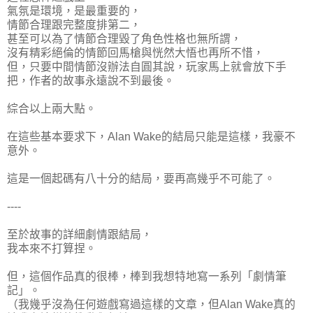
氣氛是環境，是最重要的，
情節合理跟完整度排第二，
甚至可以為了情節合理毀了角色性格也無所謂，
沒有精彩絕倫的情節回馬槍與恍然大悟也再所不惜，
但，只要中間情節沒辦法自圓其說，玩家馬上就會放下手
把，作者的故事永遠說不到最後。
綜合以上兩大點。
在這些基本要求下，Alan Wake的結局只能是這樣，我豪不
意外。
這是一個起碼有八十分的結局，要再高幾乎不可能了。
----
至於故事的詳細劇情跟結局，
我本來不打算捏。
但，這個作品真的很棒，棒到我想特地寫一系列「劇情筆
記」。
（我幾乎沒為任何遊戲寫過這樣的文章，但Alan Wake真的