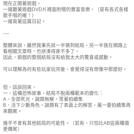
現在正開著遊戲，
一邊聽著遊戲DVD片裡面附贈的豐富音樂，（是有各式各樣
歌手唱的喔！）
一邊寫著這篇日記。
----
整體來說，雖然我事先就一半猜到結局，另一半我在網路上
看相關文章時，也拼湊得差不多了，
因此，遊戲的整個結局沒有給我太大的驚喜或感動。
可以理解為何有些玩家玩完後，會覺得沒有想像中那麼好。
但，話說回來，
一、這種恐怖故事，結局不脫兩種範本的變化：
A、全部死光，謎題無解，等著拍續集
B、活下少數角色，謎題有了表面上的解答，萬一要拍續集再
來翻案。
幾乎不會有其他結局的可能性。（若有，只怕比AB這兩種還
更爛尾）