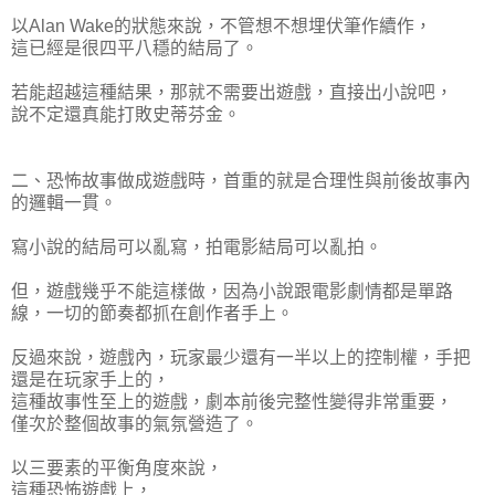
以Alan Wake的狀態來說，不管想不想埋伏筆作續作，
這已經是很四平八穩的結局了。
若能超越這種結果，那就不需要出遊戲，直接出小說吧，
說不定還真能打敗史蒂芬金。
二、恐怖故事做成遊戲時，首重的就是合理性與前後故事內
的邏輯一貫。
寫小說的結局可以亂寫，拍電影結局可以亂拍。
但，遊戲幾乎不能這樣做，因為小說跟電影劇情都是單路
線，一切的節奏都抓在創作者手上。
反過來說，遊戲內，玩家最少還有一半以上的控制權，手把
還是在玩家手上的，
這種故事性至上的遊戲，劇本前後完整性變得非常重要，
僅次於整個故事的氣氛營造了。
以三要素的平衡角度來說，
這種恐怖遊戲上，