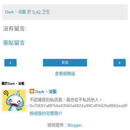
Dark‧淡藍
於
5:42 下午
沒有留言:
張貼留言
‹
›
首頁
查看網路版
關於Dark‧淡藍
Dark‧淡藍
不認識我別私訊我，我亦從不私訊他人。
0x75E87aBF54a43560a8822a99CdF642fa8B62ea9F
檢視我的完整簡介
技術提供：
Blogger
.