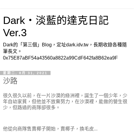
Dark‧淡藍的達克日記
Ver.3
Dark的「第三個」Blog，定址dark.idv.tw，長期收錄各種隨
筆長文。
0x75E87aBF54a43560a8822a99CdF642fa8B62ea9F
星期二, 8月 31, 2021
沙路
很久很久以前，在一片沙漠的綠洲裡，誕生了一個少年，少
年自幼家貧，但他並不放棄努力，在沙漠裡，能做的營生很
少，但路過的商隊卻很多。
他從向商隊售賣椰子開始，賣椰子，換毛皮...