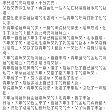
未見過的高聳建築，十分詫異。
父親又去做生意了，再度留他一個人站在林邊看著眼前的巨
塔。
正當他正思索著巨塔的用處時，一個青年的呼聲打斷了他的
沈思。
那青年踏著無聲的步，一身的黑從林間穿出，毫無痕跡，他
手中所握的山豬大腿此時仍淌著鮮血。
青年一直看著少年手中早已有些鏽斑的鐵魚叉，兩眼直瞪。
少年笑了笑，迅速地用鐵魚叉刺了刺旁邊的巨木，魚叉沒有
絲毫彎曲，又戳了戳青年的山豬腿，一叉便入，沒有絲毫阻
礙。
少年的鐵魚叉尖端淌著血，直直未彎，青年腰間的金短刀淌
著的也是血，刀刃卻是既彎又頓。
青年看著眼前神奇的一幕，傻了，趕緊抓起了自己腰間的金
短刀，示意要遞給少年，又指了指少年手中的鐵魚叉。
少年楞了一下，旋即會過意，笑著搖了搖頭。
青年急了，趕緊多遞上自己手中的野豬大腿。
拿得鐵魚叉，青年笑得開懷，衝進了市集裡，引起了一陣騷
動。
少年遠眺著那群圍著鐵魚叉的山地青年，隻字未語。
日落，少年的父親回來了，看著少年手中的金短刀與野豬大
腿，撿起了路邊的枯枝升起了烤肉的火，父子倆隻字未語。