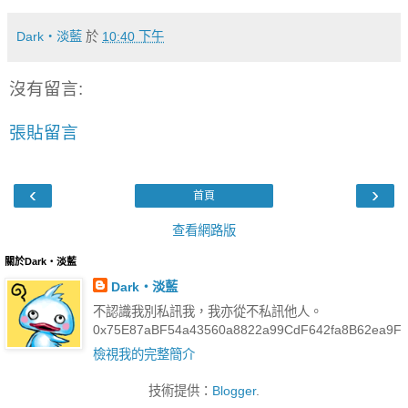
Dark‧淡藍
於
10:40 下午
沒有留言:
張貼留言
‹
›
首頁
查看網路版
關於Dark‧淡藍
Dark‧淡藍
不認識我別私訊我，我亦從不私訊他人。
0x75E87aBF54a43560a8822a99CdF642fa8B62ea9F
檢視我的完整簡介
技術提供：
Blogger
.