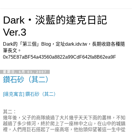
Dark‧淡藍的達克日記
Ver.3
Dark的「第三個」Blog，定址dark.idv.tw，長期收錄各種隨
筆長文。
0x75E87aBF54a43560a8822a99CdF642fa8B62ea9F
星期日, 6月 03, 2007
鑽石砂（其二）
[達克寓言] 鑽石砂（其二）
其二：
幾年後，父子的商隊繞過了大片幾乎天天下雨的叢林，不知
越過了多少條河，終於爬上了一座林中之山，在山中的城鎮
裡，人們用巨石搭起了一座高塔，他抬頭仰望著這一生中從