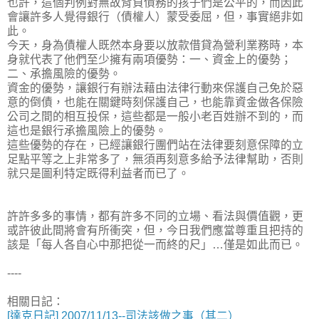
也許，這個判例對無故背負債務的孩子們是公平的，而因此
會讓許多人覺得銀行（債權人）蒙受委屈，但，事實絕非如
此。
今天，身為債權人既然本身要以放款借貸為營利業務時，本
身就代表了他們至少擁有兩項優勢：一、資金上的優勢；
二、承擔風險的優勢。
資金的優勢，讓銀行有辦法藉由法律行動來保護自己免於惡
意的倒債，也能在關鍵時刻保護自己，也能靠資金做各保險
公司之間的相互投保，這些都是一般小老百姓辦不到的，而
這也是銀行承擔風險上的優勢。
這些優勢的存在，已經讓銀行團們站在法律要刻意保障的立
足點平等之上非常多了，無須再刻意多給予法律幫助，否則
就只是圖利特定既得利益者而已了。
許許多多的事情，都有許多不同的立場、看法與價值觀，更
或許彼此間將會有所衝突，但，今日我們應當尊重且把持的
該是「每人各自心中那把從一而終的尺」…僅是如此而已。
----
相關日記：
[達克日記] 2007/11/13--司法該做之事（其二）