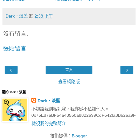
Dark‧淡藍
於
2:38 下午
沒有留言:
張貼留言
‹
›
首頁
查看網路版
關於Dark‧淡藍
Dark‧淡藍
不認識我別私訊我，我亦從不私訊他人。
0x75E87aBF54a43560a8822a99CdF642fa8B62ea9F
檢視我的完整簡介
技術提供：
Blogger
.