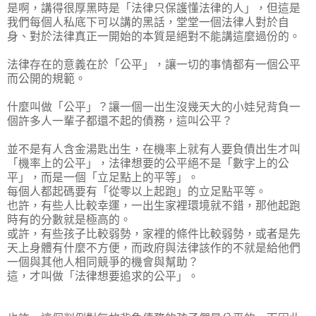
是啊，講得很厚黑時是「法律只保護懂法律的人」，但這是
我們每個人私底下可以講的黑話，堂堂一個法律人對於自
身、對於法律真正一開始的本質是絕對不能講這麼過份的。
法律存在的意義在於「公平」，讓一切的事情都有一個公平
而公開的規範。
什麼叫做「公平」？讓一個一出生沒幾天大的小娃兒背負一
個許多人一輩子都還不起的債務，這叫公平？
並不是有人含金湯匙出生，在機率上就有人要負債出生才叫
「機率上的公平」，法律想要的公平絕不是「數字上的公
平」，而是一個「立足點上的平等」。
每個人都起碼要有「從零以上起跑」的立足點平等。
也許，有些人比較幸運，一出生家裡環境就不錯，那他起跑
時有的分數就是極高的。
或許，有些孩子比較弱勢，家裡的條件比較弱勢，或者是先
天上身體有什麼不方便，而政府與法律該作的不就是給他們
一個與其他人相同競爭的機會與幫助？
這，才叫做「法律想要追求的公平」。