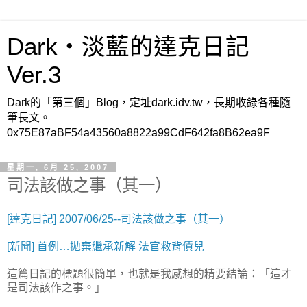
Dark‧淡藍的達克日記
Ver.3
Dark的「第三個」Blog，定址dark.idv.tw，長期收錄各種隨
筆長文。
0x75E87aBF54a43560a8822a99CdF642fa8B62ea9F
星期一, 6月 25, 2007
司法該做之事（其一）
[達克日記] 2007/06/25--司法該做之事（其一）
[新聞] 首例…拋棄繼承新解 法官救背債兒
這篇日記的標題很簡單，也就是我感想的精要結論：「這才
是司法該作之事。」