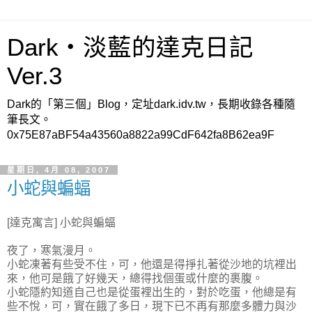
Dark‧淡藍的達克日記
Ver.3
Dark的「第三個」Blog，定址dark.idv.tw，長期收錄各種隨
筆長文。
0x75E87aBF54a43560a8822a99CdF642fa8B62ea9F
星期日, 4月 08, 2007
小蛇與蝙蝠
[達克寓言] 小蛇與蝙蝠
夜了，寒氣漫月。
小蛇凍著有些受不住，可，他還是得掙扎著從沙地的坑裡出
來，他可是餓了好幾天，總得找個蛋或什麼的裹腹。
小蛇隱約知道自己也是從蛋裡出生的，對於吃蛋，他總是有
些不悅，可，實在餓了多日，現下已不再有那麼多體力與沙