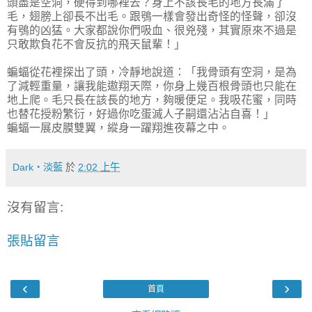
頭盡是空洞，硬得到哪裡去？身上不該長毛的地方長滿了
毛，翅膀上卻長不出毛。跟鴞一樣會發出奇怪的怪聲，卻沒
有鴞的凶猛。大家都說你們吸血、很兇殘，其實原來不過是
只敢欺負花不會反抗的飛天鼠輩！」
蝙蝠從花裡探出了頭，冷靜地說道：「我骨頭有空洞，是為
了減輕重量，讓我能遨翔天際，你身上幾百根骨頭也只能在
地上爬。毛只長在該長的地方，夠暖便足。我吸花蜜，同時
也替花授粉繁衍，好過你吃蛋滅人子嗣還沾沾自喜！」
蝙蝠一展皮膜雙翼，縱身一躍翔進夜幕之中。
Dark‧淡藍
於
2:02 上午
沒有留言:
張貼留言
‹
›
首頁