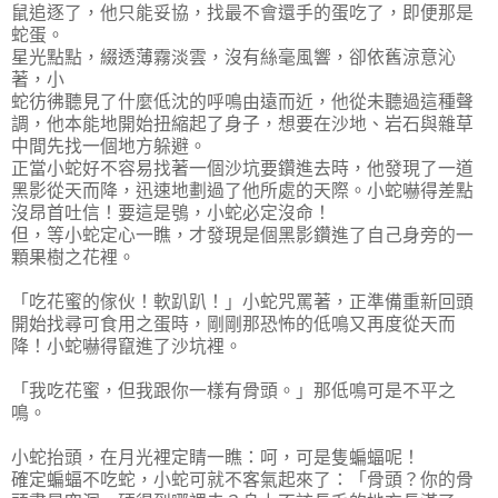
鼠追逐了，他只能妥協，找最不會還手的蛋吃了，即便那是
蛇蛋。
星光點點，綴透薄霧淡雲，沒有絲毫風響，卻依舊涼意沁
著，小
蛇彷彿聽見了什麼低沈的呼鳴由遠而近，他從未聽過這種聲
調，他本能地開始扭縮起了身子，想要在沙地、岩石與雜草
中間先找一個地方躲避。
正當小蛇好不容易找著一個沙坑要鑽進去時，他發現了一道
黑影從天而降，迅速地劃過了他所處的天際。小蛇嚇得差點
沒昂首吐信！要這是鴞，小蛇必定沒命！
但，等小蛇定心一瞧，才發現是個黑影鑽進了自己身旁的一
顆果樹之花裡。
「吃花蜜的傢伙！軟趴趴！」小蛇咒罵著，正準備重新回頭
開始找尋可食用之蛋時，剛剛那恐怖的低鳴又再度從天而
降！小蛇嚇得竄進了沙坑裡。
「我吃花蜜，但我跟你一樣有骨頭。」那低鳴可是不平之
鳴。
小蛇抬頭，在月光裡定睛一瞧：呵，可是隻蝙蝠呢！
確定蝙蝠不吃蛇，小蛇可就不客氣起來了：「骨頭？你的骨