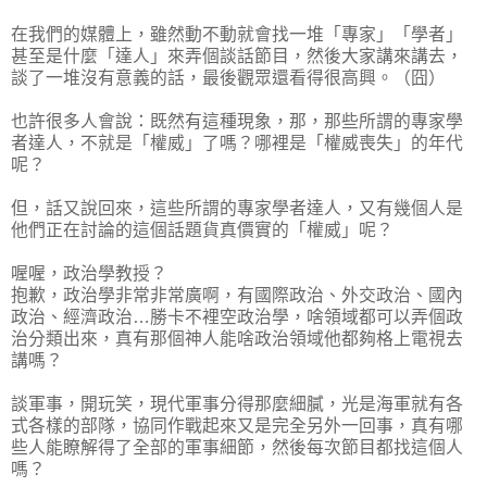
在我們的媒體上，雖然動不動就會找一堆「專家」「學者」
甚至是什麼「達人」來弄個談話節目，然後大家講來講去，
談了一堆沒有意義的話，最後觀眾還看得很高興。（囧）
也許很多人會說：既然有這種現象，那，那些所謂的專家學
者達人，不就是「權威」了嗎？哪裡是「權威喪失」的年代
呢？
但，話又說回來，這些所謂的專家學者達人，又有幾個人是
他們正在討論的這個話題貨真價實的「權威」呢？
喔喔，政治學教授？
抱歉，政治學非常非常廣啊，有國際政治、外交政治、國內
政治、經濟政治…勝卡不裡空政治學，啥領域都可以弄個政
治分類出來，真有那個神人能啥政治領域他都夠格上電視去
講嗎？
談軍事，開玩笑，現代軍事分得那麼細膩，光是海軍就有各
式各樣的部隊，協同作戰起來又是完全另外一回事，真有哪
些人能瞭解得了全部的軍事細節，然後每次節目都找這個人
嗎？