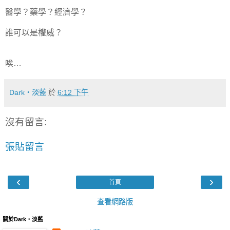
醫學？藥學？經濟學？
誰可以是權威？
唉…
Dark‧淡藍
於
6:12 下午
沒有留言:
張貼留言
‹
›
首頁
查看網路版
關於Dark‧淡藍