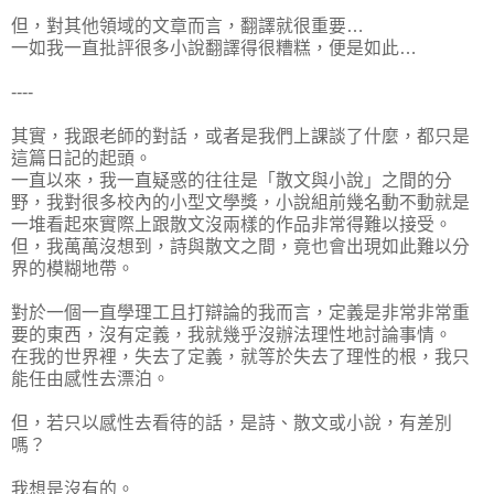
但，對其他領域的文章而言，翻譯就很重要…
一如我一直批評很多小說翻譯得很糟糕，便是如此…
----
其實，我跟老師的對話，或者是我們上課談了什麼，都只是
這篇日記的起頭。
一直以來，我一直疑惑的往往是「散文與小說」之間的分
野，我對很多校內的小型文學獎，小說組前幾名動不動就是
一堆看起來實際上跟散文沒兩樣的作品非常得難以接受。
但，我萬萬沒想到，詩與散文之間，竟也會出現如此難以分
界的模糊地帶。
對於一個一直學理工且打辯論的我而言，定義是非常非常重
要的東西，沒有定義，我就幾乎沒辦法理性地討論事情。
在我的世界裡，失去了定義，就等於失去了理性的根，我只
能任由感性去漂泊。
但，若只以感性去看待的話，是詩、散文或小說，有差別
嗎？
我想是沒有的。