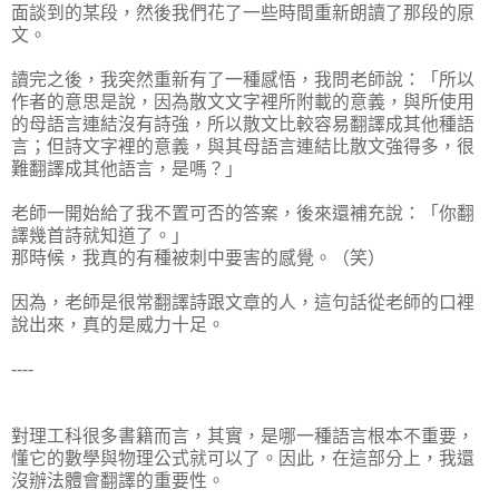
面談到的某段，然後我們花了一些時間重新朗讀了那段的原
文。
讀完之後，我突然重新有了一種感悟，我問老師說：「所以
作者的意思是說，因為散文文字裡所附載的意義，與所使用
的母語言連結沒有詩強，所以散文比較容易翻譯成其他種語
言；但詩文字裡的意義，與其母語言連結比散文強得多，很
難翻譯成其他語言，是嗎？」
老師一開始給了我不置可否的答案，後來還補充說：「你翻
譯幾首詩就知道了。」
那時候，我真的有種被刺中要害的感覺。（笑）
因為，老師是很常翻譯詩跟文章的人，這句話從老師的口裡
說出來，真的是威力十足。
----
對理工科很多書籍而言，其實，是哪一種語言根本不重要，
懂它的數學與物理公式就可以了。因此，在這部分上，我還
沒辦法體會翻譯的重要性。