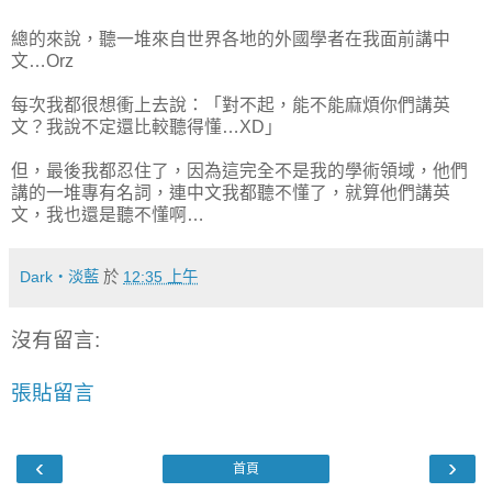
總的來說，聽一堆來自世界各地的外國學者在我面前講中
文…Orz
每次我都很想衝上去說：「對不起，能不能麻煩你們講英
文？我說不定還比較聽得懂…XD」
但，最後我都忍住了，因為這完全不是我的學術領域，他們
講的一堆專有名詞，連中文我都聽不懂了，就算他們講英
文，我也還是聽不懂啊…
Dark‧淡藍
於
12:35 上午
沒有留言:
張貼留言
‹
›
首頁