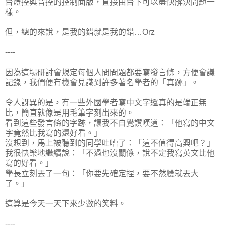
台燈控與音控的控制面版，直接由台下可以盡快解決問題一
樣。
但，總的來說，是我的錯就是我的錯…Orz
----
因為這場研討會規定每個人問問題都要寫發言條，方便會議
記錄，我們便有機會見識到許多著名學者的「真跡」。
令人訝異的是，有一些外國學者寫中文字還真的是端正無
比，簡直就像是用毛筆字刻出來的。
看到這些發言條的字跡，讓我不自覺讚嘆道：「他寫的中文
字竟然比我寫的還好看。」
沒想到，馬上被聽到的同學吐嘈了：「這不值得高興吧？」
我很快樂地繼續說：「不過也沒關係，說不定我寫英文比他
寫的好看。」
學長立刻丟了一句：「你要先確定捏，要不然臉就丟大
了。」
這算是今天一天下來少數的笑料。
----