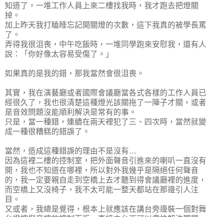
知道了，一堆工作人員上來二樓找我時，我才跑去把燈關
掉。
加上昨天我打瞌睡忘記開關燈的次數，這下我真的被學長罵
了。
弄得我很沮喪，中午吃飯時，一堆同學跑來安慰我，還有人
說：「你好像太容易受傷了。」
如果真的是我的錯，那我當然會很沮喪。
其實，我在演藝廳或者國際會議廳當各式各樣的工作人員已
經很久了，我也很清楚這種燈光該關拖了一陣子才關，或者
是音效問題沒能順利解決是常有的事。
只是，當一種錯，連續在兩天裡犯了三、四次時，當然就變
成一種很糟糕的錯誤了。
當然，造成這種錯誤的理由不是沒有…
因為這裡二樓的控制室，把外面聲音引進來的喇叭一直沒有
開，我也不知道在哪裡，所以對外我幾乎是隔絕任何聲音
的，我一定要親自走到空橋上去才聽到得會議廳裡的進度，
而空橋上又沒椅子，我不太可能一整天都站在那邊引人注
目。
又或者，我總是覺得，根本上就應該在講台旁邊裝一個對舞